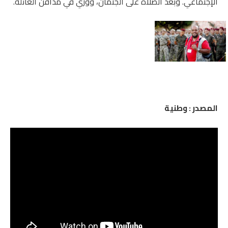
الإجتماعي. وبعد الصلاة على الجثمان، ووري في مدافن العائلة.
المصدر : وطنية