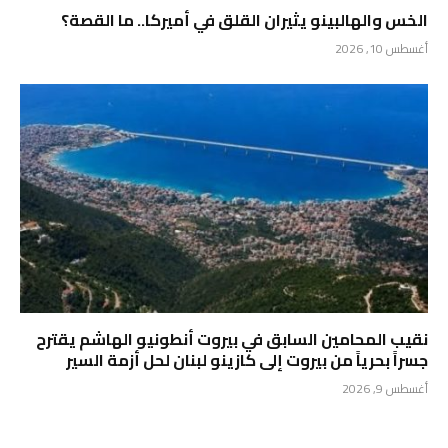
الخس والهالبينو يثيران القلق في أميركا.. ما القصة؟
أغسطس 10, 2026
نقيب المحامين السابق في بيروت أنطونيو الهاشم يقترح
جسراً بحرياً من بيروت إلى كازينو لبنان لحل أزمة السير
أغسطس 9, 2026