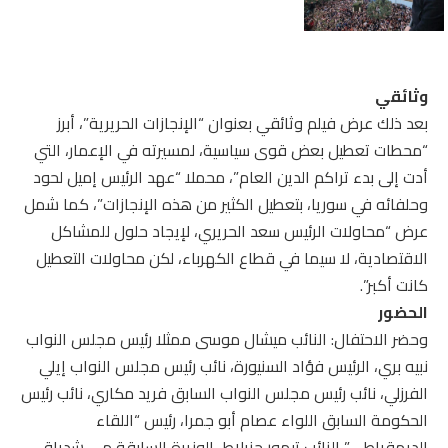
وثائقي
بعد ذلك عرض فيلم وثائقي بعنوان “الإنجازات الحريرية”، أبرز
“محطات تعطيل بعض قوى سياسية، لمسيرته في الإعمار، التي
أدت إلى بدء تراكم الدين العام”، محملا “عهد الرئيس إميل لحود
وحلفائه في سوريا، بتعطيل الكثير من هذه الإنجازات”، كما شمل
عرض “محاولات الرئيس سعد الحريري، لإيجاد حلول للمشاكل
الاقتصادية، لا سيما في قطاع الكهرباء، لكن محاولات التعطيل
كانت أكبر”.
الحضور
وحضر الاحتفال: النائب ميشال موسى ممثلا رئيس مجلس النواب
نبيه بري، الرئيس فؤاد السنيورة، نائب رئيس مجلس النواب إيلي
الفرزلي، نائب رئيس مجلس النواب السابق فريد مكاري، نائب رئيس
الحكومة السابق اللواء عصام أبو جمرا، رئيس “اللقاء
الديمقراطي” النائب تيمور جنبلاط، الوزيرة السابقة مي شدياق