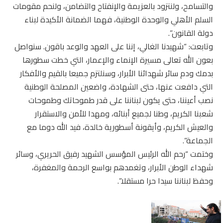
والتسامح، ولنتزود بالعزيمة والإنفتاح والتضامن، ولنحم مقومات
السلم الأهلي والوحدة الوطنية، فهما الضمانة الأكيدة لبناء
دولة القانون”.
وتابعت: “شهيدنا الغالي، إننا على العهد والوعد باقون. سنواصل
بعون الله تعالى مسيرة الإنماء والإعمار، التي خطت سطورها
بدمك ودم سائر شهدائنا الأبرار، وسنلتزم جميعا بالقيم والأفكار
التي دافعت عنها، حتى الشهادة، واضعين المصلحة الوطنية
نصب أعيننا، حتى يكون لبناننا على قدر طموحاتك وطموحات
شعبنا الكريم، وطنا لجميع أبنائه، ومهدا للأمن والاستقرار
والعيش الكريم، وأيقونة أسطورية خالدة، فيد الله دوما مع
الجماعة”.
وختمت “رحم الله الرئيس المؤسس الشهيد رفيق الحريري، وسائر
شهداء الوطن الأبرار، وتغمدهم بواسع الرحمة والمغفرة،
وحفظ لبناننا سيدا حرا مستقلا”.