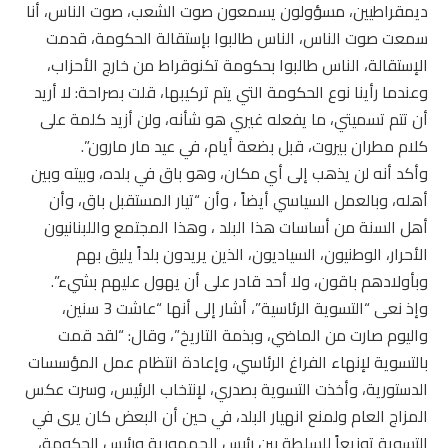
ديمقراطيين، مسؤولون يسمعون صوت الشعب، صوت الناس، أنا
سمعت صوت الناس، الناس طالبوا بإستقالة الحكومة، قدمت
الإستقالة، الناس طالبوا بحكومة تكنوقراط من خارج الأحزاب،
وعندما رأينا نوع الحكومة التي يتم تركيبها، قلت بصراحة: لا أريد
أن تتم تسميتي، ما يفعله غيري هو شأنه، ولن أزيد كلمة على
كلام مطران بيروت، قبل بضعة أيام، في عيد مار مارون”.
وأكد أنه لن يذهب إلى أي مكان، وهو باق في بلده، وبيته وبين
أهله، وبالعمل السياسي أيضاً ، وأن “تيار المستقبل باق، وأن
أهل السنة من أساسات هذا البلد ، وهذا المجتمع واللبنانيون
الأحرار، الوطنيون، السياديون، الذين يريدون بلداً يليق بهم
وبأولادهم باقون، ولا أحد قادر على أن يهول عليهم بشيء”.
وإذ نعى “التسوية الرئاسية”، أشار إلى أنها “عاشت 3 سنين،
واليوم صارت من الماضي، وبذمة التاريخ”، وقال: “لقد قمت
بالتسوية لإنهاء الفراغ الرئاسي، وإعادة انتظام عمل المؤسسات
الدستورية، وأخذت التسوية بصدري، لإنتخاب الرئيس، وسرت عكس
المزاج العام ولمنع انهيار البلد، في حين أن البعض كان يرى في
التسوية توزيعاً للسلطة بين رئيس الجمهورية ورئيس الحكومة،