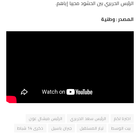
الرئيس الحريري بين الحشود محييا إياهم.
المصدر : وطنية
اخترنا لكم
الرئيس سعد الحريري
الرئيس ميشال عون
بيت الوسط
تيار المستقبل
جبران باسيل
ذكرى 14 شباط