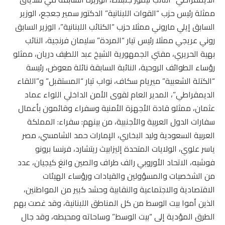
ممثلة رئيس حزب “القوات اللبنانية” الدكتور سمير جعجع، الوزير
السابق إيلي ماروني ممثلا حزب “الكتائب اللبنانية”، الوزير السابق
روني عريجي ممثلا رئيس تيار “المردة” سليمان فرنجية، النائب
بهية الحريري، مفتي الجمهورية الشيخ عبد اللطيف دريان، ممثلو
رؤساء الطوائف الروحية، النائبة السابقة نائلة معوض، رئيسة
“الكتلة الشعبية” ميريام سكاف، نواب تيار “المستقبل” و”اللقاء
الديمقراطي”، المدير العام لقوى الأمن الداخلي اللواء عماد
عثمان، ممثلو قادة الأجهزة الأمنية وسفراء وقائمون بأعمال
سفارات الدول العربية والأجنبية، من بينهم: سفراء: المملكة
العربية السعودية وليد البخاري، الإمارات حمد الشامسي، مصر
ياسر علوي، الولايات المتحدة إليزابيث ريتشارد، فرنسا برونو
فوشيه، الاتحاد الأوروبي رالف طراف والصين وانغ كيجيان، عدد
من الشخصيات والمسؤولين والقيادات ورؤساء الهيئات
الاقتصادية والاجتماعية والنقابية وحشد كبير من المواطنين،
الذين أموا بيت الوسط من كل المناطق اللبنانية، وقد غصت بهم
الطرق المؤدية إلى “بيت الوسط” وساحاته ومحيطه، وقد جال