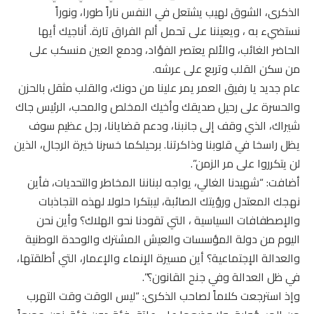
الذكرى، الشوق لهيب يشتعل في النفس ناراً طورا، ونوراً
نستضيء به ، ويعيننا على تحمل ألم الفراق تارة. أناجيك أيها
الحاضر الغائب، والألم يعتصر الفؤاد، ودمع العين منسكب على
من سكن القلب وتربع على عرشه.
عام جديد يا رفيق العمر يمر علينا من دونك، والقلب مثقل بالحزن
والحسرة على رحيل صديقك وأخيك المخلص والمحب، الرئيس جاك
شيراك، الذي وقف إلى جانبنا، ودعم قضايانا، رجل عظيم سوف
يظل راسخا في قلوبنا وذاكرتنا. برحيلكما خسرنا خيرة الرجال، الذين
لن يتكرروا على مر الزمن”.
أضافت: “شهيدنا الغالي، يواجه لبناننا المخاطر والتحديات، فأين
نهجك المعتدل ورؤيتك الصائبة، ليبتكرا حلولا لهذه التجاذبات
والإصطفافات السياسية ، التي تقودنا نحو الهلاك؟ وأين نحن
اليوم من دولة المؤسسات والعيش المشترك والوحدة الوطنية
والعدالة الإجتماعية؟ أين مسيرة الإنماء والإعمار، التي أطلقتها،
في ظل العدالة وفي جنح القانون؟”.
وإذ استرجعت كلاماً لصاحب الذكرى: “ليس الوقت وقت التهرب