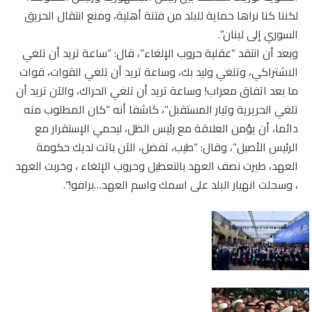
لكننا كنا نراها حماية للبلد من فتنة أهلية، ومنع انتقال الحريق
السوري إلى لبنان”.
وبعد أن انتقد “عقلية حروب الإلغاء”، قال: “ساعة تريد أن تلغي
الاشتراكي، وتلغي وليد بك، وساعة تريد أن تلغي القوات، قوات
ما بعد اتفاق معراب! وساعة تريد أن تلغي الحراك، والآن تريد أن
تلغي الحريرية وتيار المستقبل”، كاشفا أنه “كان المطلوب منه
دائما، أن يؤمن العلاقة مع رئيس الظل، ليحمي الإستقرار مع
الرئيس الأصيل”، وقال: “طيب، تفضل، الآن باتت لديك حكومة
العهد، طيرت نصف العهد بالتعطيل وحروب الإلغاء ، وخربت العهد
، وسجلت انهيار البلد على اسمك واسم العهد…برافو!”.