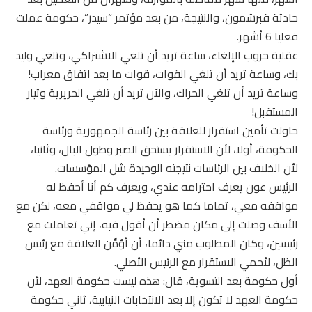
حادثة قبرشمون، والنتيجة، من بعد مؤتمر “سيدر”، حكومة عملت
فعليا 6 أشهر.
عقلية حروب الإلغاء، ساعة تريد أن تلغي الاشتراكي، وتلغي وليد
بك، وساعة تريد أن تلغي القوات، قوات ما بعد اتفاق معراب!
وساعة تريد أن تلغي الحراك، والآن تريد أن تلغي الحريرية وتيار
المستقبل!
حاولت تأمين استقرار للعلاقة بين رئاسة الجمهورية ورئاسة
الحكومة، أولا، لأن الاستقرار يستحق الصبر وطول البال، وثانيا،
لأن الخلاف بين الرئاسات نتيجته الوحيدة شل المؤسسات.
الرئيس عون يعرف احترامه عندي، ويعرف كم أنا أحفظ له
مواقفه معي، تماما كما هو يحفظ لي مواقفي معه، لكن مع
الأسف وصلت إلى مكان مضطر أن أقول فيه، إني تعاملت مع
رئيسين، وكان المطلوب مني دائما، أن أؤمِّن العلاقة مع رئيس
الظل، لأحمي الاستقرار مع الرئيس الأصلي.
أول حكومة بعد التسوية، قال: هذه ليست حكومة العهد، لأن
حكومة العهد لا تكون إلا بعد الانتخابات النيابية، ثاني حكومة