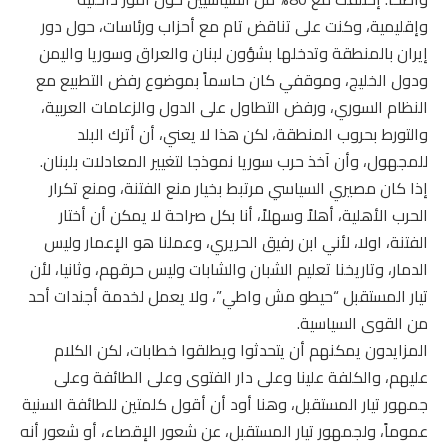
وإقليمية، وكنت على تناقض تام مع أحزاب ورئاسات، حول دور
إيران بالمنطقة وتدخلها بشؤون لبنان والعراق وسوريا واليمن
ودول الخليج، وموقفي كان حاسماً بموضوع رفض التطبيع مع
النظام السوري، ورفض التطاول على الدول والزعامات العربية،
والتورط بحروب المنطقة، لكن هذا لا يعني، أن أترك البلد
للمجهول، وأن آخذ حرب سوريا نموذجا لتغيير المعادلات بلبنان.
إذا كان مصيري السياسي مرتبط بخيار منع الفتنة، ومنع تكرار
الحرب الأهلية، أهلاً وسهلاً، أنا بكل صراحة لا يمكن أن أختار
الفتنة، اولا، لأني ابن رفيق الحريري، وعملنا هو الإعمار وليس
الدمار، وتاريخنا تعليم الشبان والشابات وليس حرقهم، وثانيا، لأن
تيار المستقبل “حيطو مش واطي”، ولا يعمل لخدمة أجندات أحد
من القوى السياسية.
المزايدون يمكنهم أن يتحدثوا ويطلقوا خطابات، لكن الكلام
عليهم، والكلفة علينا وعلى دار الفتوى وعلى الطائفة وعلى
جمهور تيار المستقبل، وهنا أود أن أقول كلمتين للطائفة السنية
عموماً، ولجمهور تيار المستقبل، عن شعور الإقصاء، أو شعور أنه