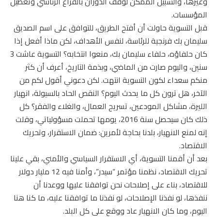
وغيرها، والسبيل الممكن لوقف الدوران بالفراغ الرئاسي وتعطيل
المؤسسات.
قبل التسوية حاولت أن أفتح الطريق، للتوافق على اسم الصديق
سليمان بك فرنجية للرئاسة، لنفس الأهداف، لكن ماذا أفعل إذا
كان حلفاؤه، حلفاء سليمان بك، منعوا انتخابه؟ التسوية عاشت 3
سنين، واليوم صارت من الماضي، وبذمة التاريخ، أعرف أن كثر
منكم سعداء لكون التسوية انتهت. لكن دعوني أقول لكم من
الآخر، هل ترون كل ما يحدث اليوم؟ النقص الحاد بالسيولة، انهيار
الليرة، مشاكل المودعين، تسريح العمال، والغلاء والفقر؟ كل
ذلك كان سيحصل سنة 2016، يومها تحملت مسؤولياتي، وقلت
إنه لمنع الانهيار، بلدنا بحاجة لأمرين: ضمان الاستقرار، وتحريك
الاقتصاد.
بعد أن أقمنا التسوية، أي الاستقرار السياسي والأمني، بقي علينا
تحريك الاقتصاد، نظمنا مؤتمر “سيدر”، وأمنا فيه 12 مليار دولار
للاقتصاد، بناء على إصلاحات نحن توافقنا عليها ووعدنا أن
ننفذها، لو نفذنا الإصلاحات، لو نفذنا ما توافقنا عليه، ما كنا هنا
اليوم، وما كان الانهيار عاد ووقع على كل البلد.