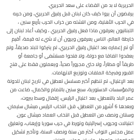
الحريرية لا بد من القضاء على سعد الحريري.
يرفضون أن يروا كيف كان لبنان قبل رفيق الحريري، ومن خربه
في الحرب الأهلية، ومن انتشله من خراب الحرب بأربع سنين ،
اللبنانيون يعرفون ماذا فعل رفيق الحريري ، وكيف أعاد لبنان إلى
خارطة العالم، الناس يعرفون ويرون أن لا شيء له قيمة، أقيم
أو تم إعماره بعد اغتيال رفيق الحريري، لم يتركوا للبلد صديقاً، ولم
يعقدوا اتفاقا مع دولة، ولا فتحوا مستشفى أو جامعة أو
طريقاً أو مطاراً، ولا حتى مجروراً صحياً، ويعملون فقط على فتح
القبور وفبركة الملفات وتوزيع الاتهامات.
بعد الإغتيال، تم تنظيم أكبر مسلسل تعطيل في تاريخ لبنان للدولة
والمؤسسات الدستورية، سبع سنين بالتمام والكمال، ضاعت من
عمر البلد بالتعطيل، بعد اغتيال الرئيس، إقفال وسط بيروت،
وبعدها 6 أشهر من التعطيل، قبل انتخاب الرئيس ميشال سليمان،
وسنتان ونصف من التعطيل قبل انتخاب العماد ميشال عون.
اغتيالات وحروب إسرائيلية وتورط في حرب سوريا وإرهاب، وتعليق
عمل مجلس النواب أكثر من سنة ونصف السنة، وتأخير تشكيل