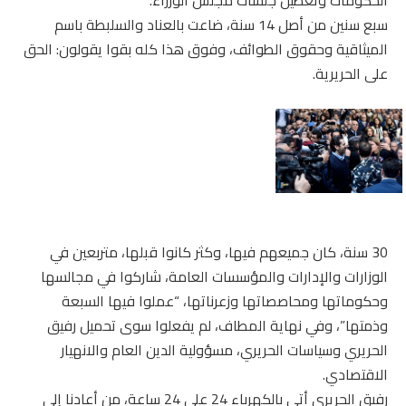
الحكومات وتعطيل جلسات مجلس الوزراء.
سبع سنين من أصل 14 سنة، ضاعت بالعناد والسلبطة باسم
الميثاقية وحقوق الطوائف، وفوق هذا كله بقوا يقولون: الحق
على الحريرية.
30 سنة، كان جميعهم فيها، وكثر كانوا قبلها، متربعين في
الوزارات والإدارات والمؤسسات العامة، شاركوا في مجالسها
وحكوماتها ومحاصصاتها وزعرناتها، “عملوا فيها السبعة
وذمتها”، وفي نهاية المطاف، لم يفعلوا سوى تحميل رفيق
الحريري وسياسات الحريري، مسؤولية الدين العام والانهيار
الاقتصادي.
رفيق الحريري أتى بالكهرباء 24 على 24 ساعة، من أعادنا إلى