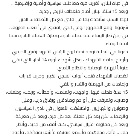
في حياة لبنان، تغيرت فيه معادلات سياسية وأمنية وإقليمية…
وبعد 15 سنة، لبنان أمام منعطف تاريخي جديد.
لهذا السبب سأتحدث بما في قلبي مع كل الأصدقاء، الذين
شرفونا، ومع الجمهور الوفي الذي رافقني في أصعب الظروف،
في زمن صار الوفاء فيه عملة نادرة، وصارت العملة النادرة سببا
لقلة الوفاء.
دعونا في البداية نوجه تحية لروح الرئيس الشهيد رفيق الحريري
وأرواح رفاقه الشهداء ، وكل شهداء ثورة 14 آذار، التي تبقى
عنواناً لنهاية الوصاية والنظام الأمني.
تضحيات الشهداء فتحت أبواب السجن الكبير، وحررت قرارات
وزعامات من الهيمنة والأسر والنفي.
15 سنة طحنت فيها، واجهت، وتعلمت، وأخطأت، وربحت، وطعنت،
وصبرت، وتعرفت على أوادم وصادقين ورفاق درب، وعلى
وصوليين وانتهازيين، واكتشفت الأهوال في نادي السياسيين
والزعماء، لكن بعد كل طعنة، بعد كل جرح، وبعد كل معركة،
وبعد كل محاولة اغتيال سياسي، كنت أقف من جديد، وأنظر
حولي، وأرى وجوهكم وأسمع صوتكم وأشعر بوفائكم، وأعود