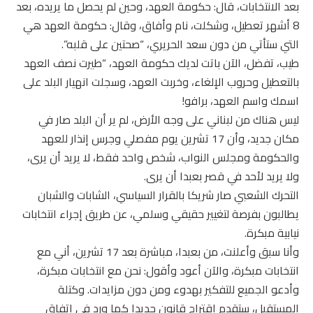
بعد الانتخابات، قال: حكومة العهد، وحين لم يحصل ما يريده، بعد
8 أشهر تعطيل، وشكلت، نام وأفاق، وقال: حكومة العهد هي
التي ستأتي من دون سعد الحريري، “صحتين على قلبه”.
طيب، تفضل، الآن باتت لديك حكومة العهد، “طيرت نصف العهد
بالتعطيل وحروب الإلغاء، وخربت العهد، وسجلت انهيار البلد على
اسمك واسم العهد، برافو!
ليس هناك من لبناني على وجه الأرض، لم ير أن البلد صار في
مكان جديد، وأن 17 تشرين يوم مفصلي وجرس إنذار للعهد
والحكومة ومجلس النواب، شخص واحد فقط، لا يريد أن يرى،
ولا يريد لأحد في قصر بعبدا أن يرى.
التحرك الشعبي صار شريكا بالقرار السياسي، الشابات والشبان
يطالبون بفرصة لتغيير حقيقي وسلمي، عن طريق إجراء انتخابات
نيابية مبكرة.
وأنا سبق وأعلنت، من بعبدا، مباشرة بعد 17 تشرين، أني مع
انتخابات مبكرة، والآن أعود وأقول: نحن مع انتخابات مبكرة،
وأدعو الجميع للتفكير بهدوء ومن دون مزايدات. وكتلة
المستقبل، ستقدم اقتراح قانون جديدا كما ورد في اتفاق