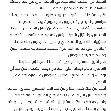
أنفسنا عن الطبقة السياسية، في الوقت الذي نرى فيه وجوها
سياسية كثيرة أصبحت نجوم ثورة على الشاشات.
لكن المشكلة، أن رفيق الحريري مطلوب رأسه من جديد، وهناك
سياسيون لا يزالون “مرعوبين من هيبتو”، وهناك منظومة
سياسية، بدأت تفتح ملفات وتتحدث عن بدائل الحريرية وسقوط
الحريريين، ولا تزال تلاحق الرئيس الشهيد منذ التسعين، لتحميله
مسؤولية التدهور الإقتصادي والدين العام، ليس ذلك فقط،
“فلتانين على مواقع التواصل” لتحميله مسؤولية صفقة القرن
ومسخرة فزاعة التوطين.
نعم أقول: مسخرة التوطين! “حاج بقا لاحقينا إنو نحنا بدنا
التوطين، وحاج تهولوا على اللبنانيين بهذه الكذبة”، نحن ضد أي
توطين، والدستور يمنع التوطين، والتوطين غير وارد، نقطة على
السطر!
أخطر من ذلك كله، الكلام عن بدء العد العكسي لإتفاق الطائف،
وإعادة لبنان إلى ما قبل 1989، لفتح الطريق لصيغة جديدة،
وليس صدفة ما يكتب ويقال إن اتفاق الطائف وصل إلى نهايته،
وحتى يسقط الإتفاق يجب أن تسقط الحريرية، وحتى تنتهي