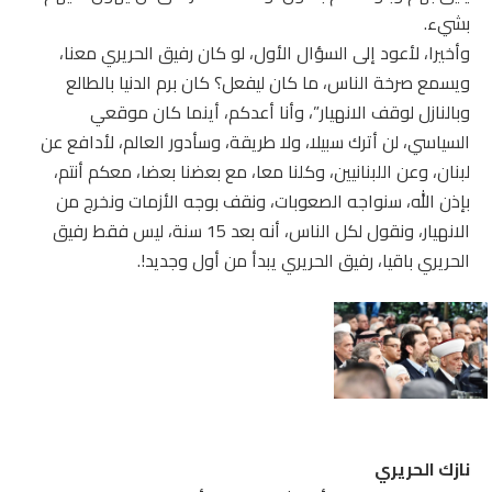
بشيء.
وأخيرا، لأعود إلى السؤال الأول، لو كان رفيق الحريري معنا،
ويسمع صرخة الناس، ما كان ليفعل؟ كان برم الدنيا بالطالع
وبالنازل لوقف الانهيار”، وأنا أعدكم، أينما كان موقعي
السياسي، لن أترك سبيلا، ولا طريقة، وسأدور العالم، لأدافع عن
لبنان، وعن اللبنانيين، وكلنا معا، مع بعضنا بعضا، معكم أنتم،
بإذن الله، سنواجه الصعوبات، ونقف بوجه الأزمات ونخرج من
الانهيار، ونقول لكل الناس، أنه بعد 15 سنة، ليس فقط رفيق
الحريري باقيا، رفيق الحريري يبدأ من أول وجديد!.
نازك الحريري