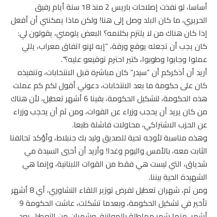
أساسا، لو نفذت إصلاحات باريس 2 منذ 18 سنة أيام رفيق
الحريري، ما كان البلد وصل إلى هنا! ولكن ماذا يمكنني أن أفعل
إذا كان هناك من لا يلتزم بكلامه؟ البعض يلومني، يقولون لي:
كان يجب أن تجعله يوقع ورقة، “إيه لإنو اتفاق معراب، يللي
عملوا وجابوا وطوبوا، كتير احترم توقيعو عليه؟”.
أريد أن أذكركم أن “سيدر” كان مباشرة قبل الانتخابات، وتنفيذه
كان على حكومة ما بعد الانتخابات، دعوني أقول لكم كم عملت
هذه الحكومة، لتشكيل الحكومة، بقينا 6 أشهر تعطيل، لأن هناك
من كان يريد أن يحجب وزراء عن القوات، ومن ثم أن يحجب وزراء
عن الحزب الاشتراكي، محاولات فاشلة طبعا.
وهذه مناسبة لأوجه تحية للصديق وليد بك جنبلاط، وأؤكد تحالفنا
الثابت معه، بالأمس واليوم وغدا! وأريد أن أحيي السيدة مي
شدياق، التي ليست هي فقط من القوات اللبنانية، وإنما هي
الشهيدة الحية بيننا.
ومن ثم، شهران تعطيل لفرض توزير اللقاء التشاوري، أي 8 أشهر
تأخير في تشكيل الحكومة، وبعدما تشكلت، عاشت الحكومة 9
أشهر، منها شهر مماطلة بالموازنة، وشهران من التعطيل بعد