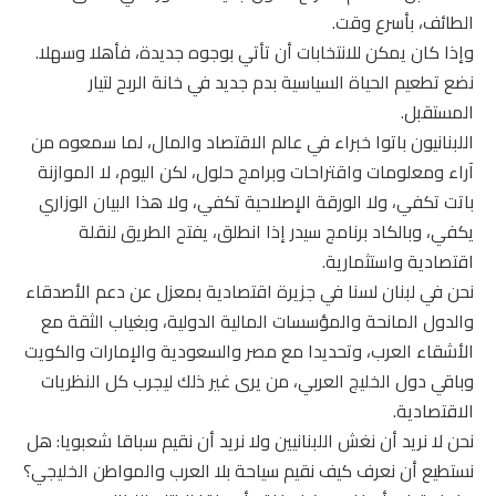
الطائف، بأسرع وقت.
وإذا كان يمكن للانتخابات أن تأتي بوجوه جديدة، فأهلا وسهلا.
نضع تطعيم الحياة السياسية بدم جديد في خانة الربح لتيار
المستقبل.
اللبنانيون باتوا خبراء في عالم الاقتصاد والمال، لما سمعوه من
آراء ومعلومات واقتراحات وبرامج حلول، لكن اليوم، لا الموازنة
باتت تكفي، ولا الورقة الإصلاحية تكفي، ولا هذا البيان الوزاري
يكفي، وبالكاد برنامج سيدر إذا انطلق، يفتح الطريق لنقلة
اقتصادية واستثمارية.
نحن في لبنان لسنا في جزيرة اقتصادية بمعزل عن دعم الأصدقاء
والدول المانحة والمؤسسات المالية الدولية، وبغياب الثقة مع
الأشقاء العرب، وتحديدا مع مصر والسعودية والإمارات والكويت
وباقي دول الخليج العربي، من يرى غير ذلك ليجرب كل النظريات
الاقتصادية.
نحن لا نريد أن نغش اللبنانيين ولا نريد أن نقيم سباقا شعبويا: هل
نستطيع أن نعرف كيف نقيم سياحة بلا العرب والمواطن الخليجي؟