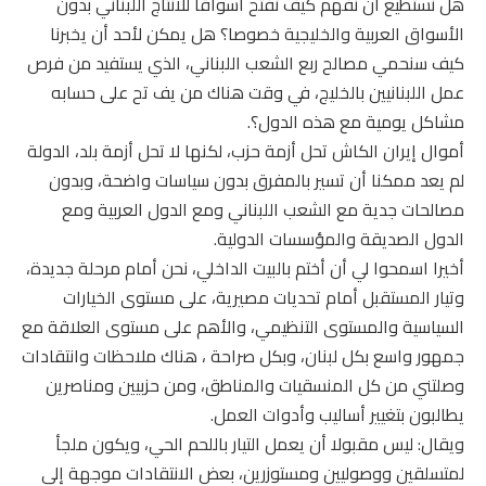
هل نستطيع أن نفهم كيف نفتح أسواقا للانتاج اللبناني بدون
الأسواق العربية والخليجية خصوصا؟ هل يمكن لأحد أن يخبرنا
كيف سنحمي مصالح ربع الشعب اللبناني، الذي يستفيد من فرص
عمل اللبنانيين بالخليج، في وقت هناك من يف تح على حسابه
مشاكل يومية مع هذه الدول؟.
أموال إيران الكاش تحل أزمة حزب، لكنها لا تحل أزمة بلد، الدولة
لم يعد ممكنا أن تسير بالمفرق بدون سياسات واضحة، وبدون
مصالحات جدية مع الشعب اللبناني ومع الدول العربية ومع
الدول الصديقة والمؤسسات الدولية.
أخيرا اسمحوا لي أن أختم بالبيت الداخلي، نحن أمام مرحلة جديدة،
وتيار المستقبل أمام تحديات مصيرية، على مستوى الخيارات
السياسية والمستوى التنظيمي، والأهم على مستوى العلاقة مع
جمهور واسع بكل لبنان، وبكل صراحة ، هناك ملاحظات وانتقادات
وصلتني من كل المنسقيات والمناطق، ومن حزبيين ومناصرين
يطالبون بتغيير أساليب وأدوات العمل.
ويقال: ليس مقبولا أن يعمل التيار باللحم الحي، ويكون ملجأ
لمتسلقين ووصوليين ومستوزرين، بعض الانتقادات موجهة إلي