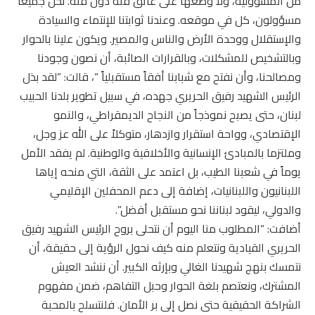
من المسؤولية، ولا وضعها على عاتق فئة دون فئة. نحن جميعاً
مسؤولون، كل في موقعه. وعندنا ثوابتنا للإنتماء والسيادة
والإستقلال ووحدة الأرض والناس والمصير. ويكون علينا بالحوار
وبالتشخيص للمشكلات، وبالقرارات الصائبة، أن نصون وجودنا
ومصالحنا، وأن نفتح مع شبابنا أفقاً مستقبلياً “، قالت: “لقد بذل
الرئيس الشهيد رفيق الحريري جهده، في سبيل تطوير بلدنا الحبيب
لبنان، حتى يصبح نموذجاً من النجاح الديمقراطي، والنمو
الإقتصادي، وواحة استقرار وازدهار، متوكلاً على الله عز وجل،
وملتزما بالمبادئ الإنسانية والأخلاقية والوطنية. لم يفقد الأمل
يوماً في شعبنا الطيب، بل اعتمد على الثقة، التي منحه إياها
اللبنانيون واللبنانيات، إضافة إلى دعم المحفلين الإقليمي
والدولي، ليقود لبناننا نحو مستقبل أفضل”.
أضافت: “المطلوب منا اليوم أن نتحلى بروح الرئيس الشهيد رفيق
الحريري القيادية ونتعلم منه كيف نحول الرؤية إلى حقيقة، أن
نتمسك بنهج شهيدنا الغالي وبإرثه الكبير. أن ننشد العيش
المشترك، ونعتصم بلغة الحوار وحبل التفاهم، ضمن مفهوم
الشراكة الحقيقية حتى نصل إلى بر الأمان. فلنتسلح بالمحبة