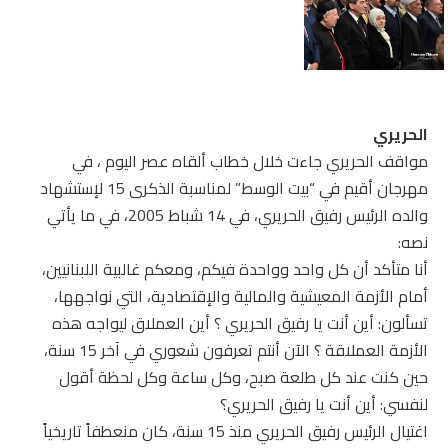
الحريري
مواقف الحريري جاءت خلال خطاب ألقاه عصر اليوم ، في
مهرجان أقيم في “بيت الوسط” لمناسبة الذكرى 15 لإستشهاد
والده الرئيس رفيق الحريري، في 14 شباط 2005، في ما يأتي
نصه:
أنا متأكد أن كل واحد وواحدة فيكم، ومعكم غالبية اللبنانيين،
أمام الأزمة المعيشية والمالية والإقتصادية، التي نواجهها،
تسألون: أين أنت يا رفيق الحريري ؟ أين العملاق ليواجه هذه
الأزمة العملاقة ؟ الآن أنتم تعرفون شعوري في آخر 15 سنة،
حين كنت عند كل طلعة صبح، وكل ساعة وكل لحظة أقول
لنفسي: أين أنت يا رفيق الحريري؟
اغتيال الرئيس رفيق الحريري منذ 15 سنة، كان منعطفاً تاريخياً