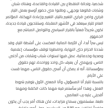
شخصيا، ولحالة الانقطاع بين القيادة والقاعدة، وهناك شبان
وشابات قالوها بوجهي، وطلبوا مني حضور أوسع بعمل التيار.
قراري واضح: قراري التغيير بالتيار، التغيير وإعادة الهيكلة، المؤتمر
العام للتيار سيعقد في الأشهر المقبلة، وستنتخبون قيادة جديدة،
تكون شريكاً فعلياً بالقرار السياسي والتواصل المباشر مع
الجمهور.
ليس سراً أبدا، أن الأزمة المالية انعكست على أنشطة التيار، وقد
شددنا الحزام حتى النهاية، واضطررنا لوقف مؤسسات إعلامية
وصحية وخدماتية، عمل فيها لسنوات شباب وشابات من أخلص
الناس، ويهمني أن يعرف كل واحد وواحدة، لهم حقوق
بمؤسساتنا، أنه لا يمكن أن أنسى حقوق الناس، مهما قست
علي الأيام.
بالنسبة للتيار أنا المسؤول، وأنا المعني الأول بتوفير شروط
العمل، وهذا أمر سأستمر فيه مهما كانت الكلفة ومهما
أقدرني عليه رب العالمين.
طبعا، ستستمرون بسماع مزايدات، لكن هناك أمر يجب أن يكون
واضحاً: إختلفت مع 80% من السياسيين حول أمور داخلية