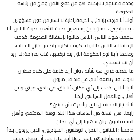
وحده ممثلهم بالتركيبة، هو من دفع الثمن وخرج من رئاسة
الحكومة.
أولا: أنا خرجت بإرادتي، الديمقراطية لا تسير من دون مسؤولين
ديمقراطيين ، مسؤولون يسمعون صوت الشعب، صوت الناس، أنا
سمعت صوت الناس، الناس طالبوا بإستقالة الحكومة، قدمت
الإستقالة، الناس طالبوا بحكومة تكنوقراط من خارج الأحزاب،
وعندما رأينا نوع الحكومة التي يتم تركيبها، قلت بصراحة: لا أريد
أن تتم تسميتي.
ما يفعله غيري هو شأنه ، ولن أزيد كلمة على كلام مطران
بيروت، قبل بضعة أيام، في عيد مار مارون.
ثانيا: أنا لن أذهب إلى أي مكان، أنا باق، في بلدي، وبيتي وبين
أهلي، وبالعمل السياسي أيضا.
ثالثا: تيار المستقبل باق. وأنتم “مش حبتين”!
رابعا: أهل السنة من أساسات هذا البلد، وهذا المجتمع، وأهل
السنة باقون، ولن يذهبوا إلى أي مكان.
خامساً : اللبنانيون الأحرار، الوطنيون، السياديون، الذين يريدون بلداً
يليق بهم وبأولادهم باقون، ولا أحد قادر على أن يهول عليهم