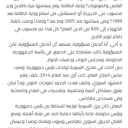
التقنين والموتورات؟ وزارة الطاقة، ولم يستلمها مرة بالتاريخ وزير
محسوب على الحريرية أو المستقبل، من استلم وزارة الطاقة بعد
1999؟ ومن يستلمها منذ 2005 وما بعد؟ ولماذا وصلت كلفة
الكهرباء إلى 50% من الدين العام؟ كل هذا غير محسوب في
دفاتر تزوير التاريخ.
يا أخي، أنا أتحمل مسؤولية، مستعد أن أتحمل المسؤولية، لكن
المسؤولية كانت مشتركة على الجميع، في رئاسة الجمهورية،
الحكومة، ومجلس النواب وجلسات الحوار.
حين أخذت في صدري التسوية لإنتخاب رئيس جمهورية، وسرت
عكس المزاج العام، كنت أرى منذ العام 2014، كيف يتغير
المشهد السوري، وكيف فتحت الحدود لموجات النزوح، وبدأ لبنان
يغرق بمشاكل أمنية ومذهبية، وتفجيرات في البقاع والضاحية
وفي مسجدين بطرابلس.
البعض كان يرى التسوية توزيعا للسلطة بين رئيس جمهورية
ورئيس حكومة، لكننا رأيناها حماية للبلد من فتنة أهلية، ومنع
انتقال الحريق السوري لطرابلس وبيروت وبعلبك وصيدا وعرسال