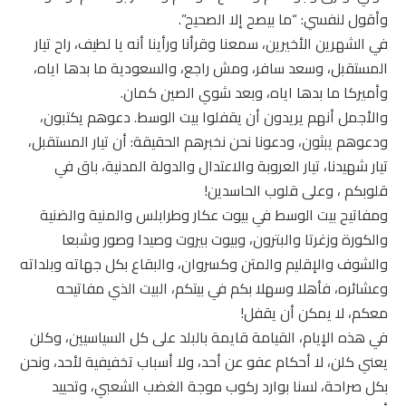
وأقول لنفسي: “ما بيصح إلا الصحيح”.
في الشهرين الأخيرين، سمعنا وقرأنا ورأينا أنه يا لطيف، راح تيار
المستقبل، وسعد سافر، ومش راجع، والسعودية ما بدها اياه،
وأميركا ما بدها اياه، وبعد شوي الصين كمان.
والأجمل أنهم يريدون أن يقفلوا بيت الوسط. دعوهم يكتبون،
ودعوهم يبثون، ودعونا نحن نخبرهم الحقيقة: أن تيار المستقبل،
تيار شهيدنا، تيار العروبة والاعتدال والدولة المدنية، باق في
قلوبكم ، وعلى قلوب الحاسدين!
ومفاتيح بيت الوسط في بيوت عكار وطرابلس والمنية والضنية
والكورة وزغرتا والبترون، وبيوت بيروت وصيدا وصور وشبعا
والشوف والإقليم والمتن وكسروان، والبقاع بكل جهاته وبلداته
وعشائره، فأهلا وسهلا بكم في بيتكم، البيت الذي مفاتيحه
معكم، لا يمكن أن يقفل!
في هذه الإيام، القيامة قايمة بالبلد على كل السياسيين، وكلن
يعني كلن، لا أحكام عفو عن أحد، ولا أسباب تخفيفية لأحد، ونحن
بكل صراحة، لسنا بوارد ركوب موجة الغضب الشعبي، وتحييد