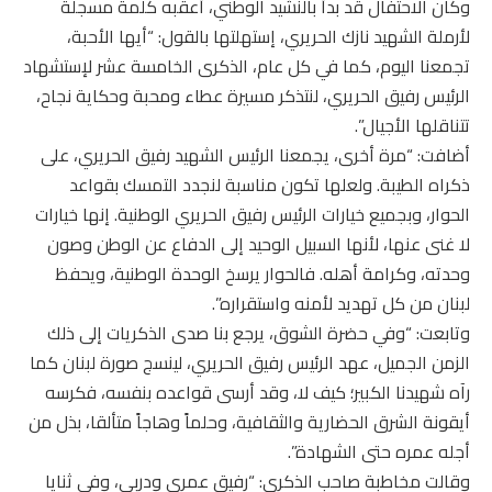
وكان الاحتفال قد بدأ بالنشيد الوطني، أعقبه كلمة مسجلة
لأرملة الشهيد نازك الحريري، إستهلتها بالقول: “أيها الأحبة،
تجمعنا اليوم، كما في كل عام، الذكرى الخامسة عشر لإستشهاد
الرئيس رفيق الحريري، لنتذكر مسيرة عطاء ومحبة وحكاية نجاح،
تتناقلها الأجيال”.
أضافت: “مرة أخرى، يجمعنا الرئيس الشهيد رفيق الحريري، على
ذكراه الطيبة. ولعلها تكون مناسبة لنجدد التمسك بقواعد
الحوار، وبجميع خيارات الرئيس رفيق الحريري الوطنية. إنها خيارات
لا غنى عنها، لأنها السبيل الوحيد إلى الدفاع عن الوطن وصون
وحدته، وكرامة أهله. فالحوار يرسخ الوحدة الوطنية، ويحفظ
لبنان من كل تهديد لأمنه واستقراره”.
وتابعت: “وفي حضرة الشوق، يرجع بنا صدى الذكريات إلى ذلك
الزمن الجميل، عهد الرئيس رفيق الحريري، لينسج صورة لبنان كما
رآه شهيدنا الكبير؛ كيف لا، وقد أرسى قواعده بنفسه، فكرسه
أيقونة الشرق الحضارية والثقافية، وحلماً وهاجاً متألقا، بذل من
أجله عمره حتى الشهادة”.
وقالت مخاطبة صاحب الذكرى: “رفيق عمري ودربي، وفي ثنايا