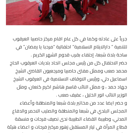
جرياً على عادته وكما في كل عام اقام مركز حاصبيا العرقوب
للتنمية ” دارالايتام الاسلامية” احتفالية “مرحبا يا رمضان” في
ساحة بلدة شبعا، إحتفاء بقرب قدوم الشهر الكريم .
حضر الاحتفال كل من رئيس مجلس اتحاد بلديات العرقوب الحاج
محمد صعب وممثل مفتى حاصبيا ومرجعيون القاضي الشيخ
اسماعيل دلي، ورئيس الاوقاف الاسلامية في العرقوب الشيخ
جهاد حمد ، و ممثل النائب قاسم هاشم اكرم كنعان، ومثل
الوزير النائب انور الخليل ، عفيف صعب .
و حضر ايضا عدد من مخاتير بلدة شبعا والمنطقة وأعضاء
المجلس البلدي في شبعا والمنطقة والصليب الاحمر والدفاع
المدني، وطبيبة القضاء الطبيبة ندى نصيف فرحات و منسقة
قطاع المرأة في تيار المستقبل زهور مركيز فرحات و اعضاء هيئة