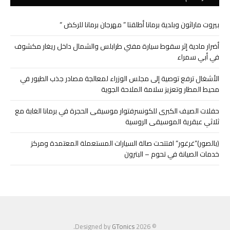
بيروت ماراثون وبلدية برمانا أطلقتا ” مهرجان برمانا للركض “
أضرار مادية إثر سقوط سيارة مفتي طرابلس والشمال داخل ريغار مكشوف
في أبي سمراء
الأشغال ترفع توصية إلى مجلس الوزراء لمعالجة مصادر جذب الطيور في
محيط المطار وتعزيز سلامة الملاحة الجوية
حفلات الصيف الكبرى للكونسرفتوار موسيقى الحجرة في برمانا الغابة مع
ثلاثي عبقرية الموسيقى الروسية
(بالصور)”غرغور” افتتحت صالة السيارات المستعملة المعتمدة ومركز
خدمات الصيانة في تحوم – البترون
.
GTonics
© 2026 Designed by