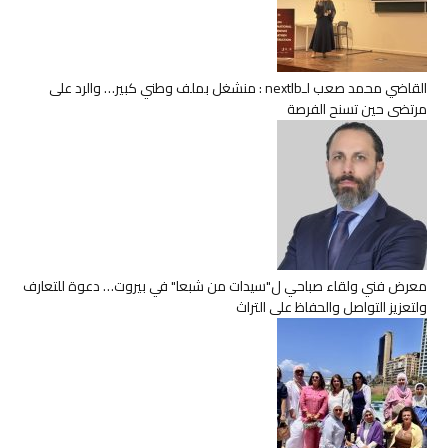
القاضي محمد صعب لـnextlb : منشغل بملف وطني كبير… والرد على
مرتضى حين تسنح الفرصة
معرض فني ولقاء صباحي ل"سيدات من شبعا" في بيروت… دعوة للتعارف
ولتعزيز التواصل والحفاظ على التراث