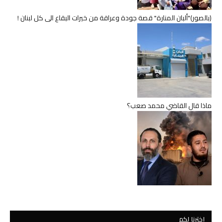
(بالصور)"ألبان المنارة" قصة جودة وعراقة من خيرات البقاع الى كل لبنان !
ماذا قال القاضي محمد صعب؟
اخترنا لكم