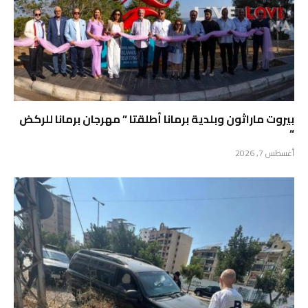
بيروت ماراثون وبلدية برمانا أطلقتا ” مهرجان برمانا للركض
“
أغسطس 7, 2026