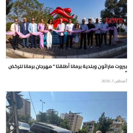
بيروت ماراثون وبلدية برمانا أطلقتا ” مهرجان برمانا للركض
“
أغسطس 7, 2026