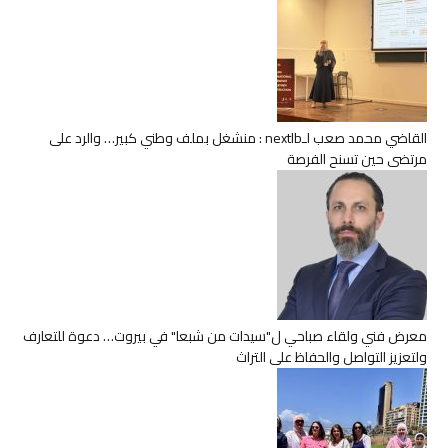
القاضي محمد صعب لـnextlb : منشغل بملف وطني كبير… والرد على
مرتضى حين تسنح الفرصة
معرض فني ولقاء صباحي ل"سيدات من شبعا" في بيروت… دعوة للتعارف
ولتعزيز التواصل والحفاظ على التراث