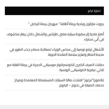
اخترنا لكم
بيروت ماراثون وبلدية برمانا أطلقتا ” مهرجان برمانا للركض “
أضرار مادية إثر سقوط سيارة مفتي طرابلس والشمال داخل ريغار مكشوف
في أبي سمراء
الأشغال ترفع توصية إلى مجلس الوزراء لمعالجة مصادر جذب الطيور في
محيط المطار وتعزيز سلامة الملاحة الجوية
حفلات الصيف الكبرى للكونسرفتوار موسيقى الحجرة في برمانا الغابة مع
ثلاثي عبقرية الموسيقى الروسية
(بالصور)”غرغور” افتتحت صالة السيارات المستعملة المعتمدة ومركز
خدمات الصيانة في تحوم – البترون