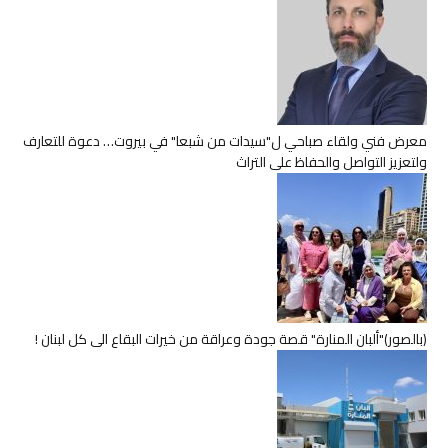
معرض فني ولقاء صباحي ل"سيدات من شبعا" في بيروت… دعوة للتعارف
ولتعزيز التواصل والحفاظ على التراث
(بالصور)"ألبان المنارة" قصة جودة وعراقة من خيرات البقاع الى كل لبنان !