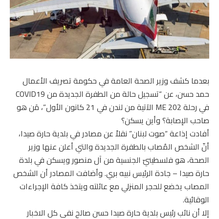
بعدما كشف وزير الصحة العامة في حكومة تصريف الأعمال
حمد حسن، عن “تسجيل حالة من الطفرة الجديدة من COVID19
في رحلة ME 202 الآتية من لندن في 21 كانون الأول”، مَن هو
صاحب الإصابة؟ وأين يسكن؟
أفادت إذاعة “صوت لبنان” نقلاً عن مصادر في بلدية حارة صيدا،
أنّ الشخص المُصاب بالطفرة الجديدة والتي أعلن عنها وزير
الصحة، هو فلسطينيّ الجنسية من آل منصور ويسكن في بلدة
حارة صيدا – جادة الرئيس نبيه بري. وأضافت المصادر أن الشخص
المصاب يخضع للحجر المنزلي مع عائلته ويتخذ كافة الإجراءات
الوقائية.
إلا أن نائب رئيس بلدية حارة صيدا حسن صالح نفى كل الاخبار