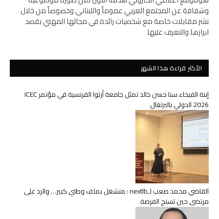
وشفافة عن المجتمع العربي عموماً واللبناني وخصوصاً من خلال
نشر مقابلات خاصة مع شخصيات رائدة في مجالها المهني بقصد
ابرازها والتعرف عليها
الأكثر قراءة هذا الشهر
إبنة الفيحاء سنا حسن خالد تمثل جامعة أرتوا الفرنسية في مؤتمر ICEC
2026 الدولي بالبرتغال
القاضي محمد صعب لـnextlb : منشغل بملف وطني كبير… والرد على
مرتضى حين تسنح الفرصة