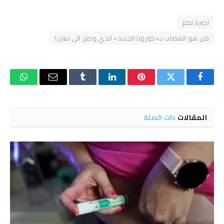
اخترنا لكم
مَن هو المصاب بـ«كورونا الجديد» الذي وصل الى لبنان؟
فيسبوك
تويتر
بينتيريست
لينكدإن
Tumblr
البريد
واتساب
الإلكتروني
المقالات
ذات الصلة