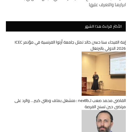
ابرازها والتعرف عليها
الأكثر قراءة هذا الشهر
إبنة الفيحاء سنا حسن خالد تمثل جامعة أرتوا الفرنسية في مؤتمر ICEC
2026 الدولي بالبرتغال
القاضي محمد صعب لـnextlb : منشغل بملف وطني كبير… والرد على
مرتضى حين تسنح الفرصة