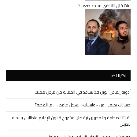
ماذا قال القاضي محمد صعب؟
اخترنا لكم
أدوية إنقاص الوزن قد تساعد في الحماية من مرض مميت
حسابات تختفي من «واتساب» بشكل غامض… ما القصة؟
نقابتا الصحافة والمحررين ترفضان مشروع قانون الإعلام وتطالبان بسحبه
للدرس
وفاة رئيس مجلس النواب السابق ميشال المعلولي