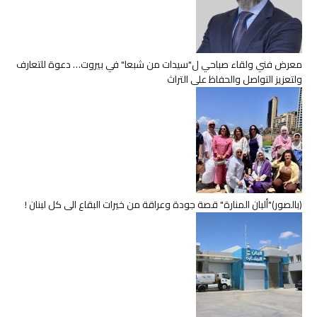
معرض فني ولقاء صباحي ل"سيدات من شبعا" في بيروت… دعوة للتعارف
ولتعزيز التواصل والحفاظ على التراث
(بالصور)"ألبان المنارة" قصة جودة وعراقة من خيرات البقاع الى كل لبنان !