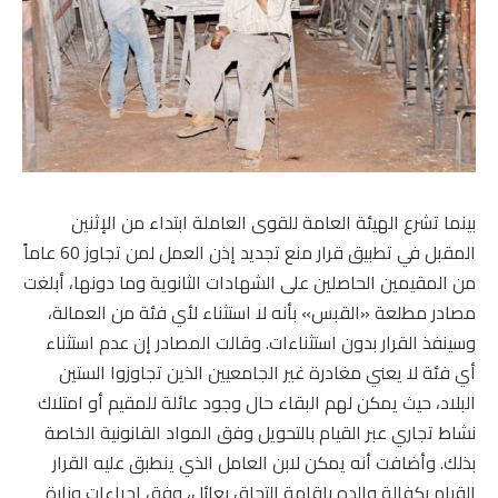
بينما تشرع الهيئة العامة للقوى العاملة ابتداء من الإثنين
المقبل في تطبيق قرار منع تجديد إذن العمل لمن تجاوز 60 عاماً
من المقيمين الحاصلين على الشهادات الثانوية وما دونها، أبلغت
مصادر مطلعة «القبس» بأنه لا استثناء لأي فئة من العمالة،
وسينفذ القرار بدون استثناءات. وقالت المصادر إن عدم استثناء
أي فئة لا يعني مغادرة غير الجامعيين الذين تجاوزوا الستين
البلاد، حيث يمكن لهم البقاء حال وجود عائلة للمقيم أو امتلاك
نشاط تجاري عبر القيام بالتحويل وفق المواد القانونية الخاصة
بذلك. وأضافت أنه يمكن لابن العامل الذي ينطبق عليه القرار
القيام بكفالة والده بإقامة التحاق بعائل، وفق إجراءات وزارة