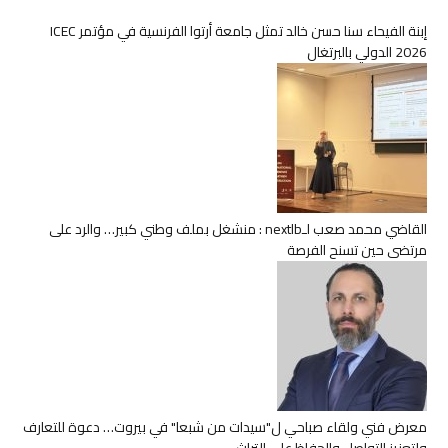
إبنة الفيحاء سنا حسن خالد تمثل جامعة أرتوا الفرنسية في مؤتمر ICEC
2026 الدولي بالبرتغال
القاضي محمد صعب لـnextlb : منشغل بملف وطني كبير… والرد على
مرتضى حين تسنح الفرصة
معرض فني ولقاء صباحي ل"سيدات من شبعا" في بيروت… دعوة للتعارف
ولتعزيز التواصل والحفاظ على التراث