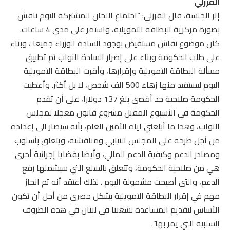
الفرزلي
إثر الجلسة، قال الفرزلي: “اجتماع اللجان المشتركة اليوم ناقش
بصورة مركزية البطاقة التمويلية، واستمر على مدى 4 ساعات.
كان موضوع نقاش مستفيض بوجود السادة الوزراء جميعا ، وبناء
على طلب الحكومة وبناء على إصرار السادة النواب تم تطبيق
مسألة البطاقة التمويلية وإقرارها، وأقرت البطاقة التمويلية
اليوم ليستفيد منها زهاء 500 الف شخص، لا بل أكثر. وأعطيت
الحكومة صلاحية حد أقصى بلغ 137 دولارا، على أن تقدم
الحكومة في الأسبوع المقبل مشروع قانون معجلا لمجلس
النواب، وهذا ما أبلغني اياه الأمين العام، بأنه سيصار الى إعداده
من أجل طرحه على المجلس النيابي ومناقشته، ويتعلق بأسلوب
ومصادر الدعم وكيفية الدعم المالي، وأيضا بقضايا إجرائية أخرى
هي من صلاحية الحكومة، وتتعلق بالسلع التي سيشملها رفع
الدعم، والتي أصبحت مشمولة اليوم . لذلك أعتقد أنه تم انجاز
مهم في إقرار البطاقة التمويلية بشكل حصري من أجل أن تكون
الأساس لتقديم المساعدة لشعبنا في لبنان في هذه الظروف
السلبية التي يمر بها”.