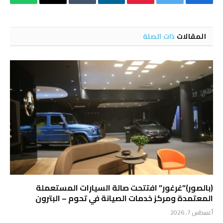
فيسبوك
تويتر
بينتيريست
لينكدإن
Tumblr
البريد
واتساب
الإلكتروني
المقالات
ذات الصلة
(بالصور)”غرغور” افتتحت صالة السيارات المستعملة
المعتمدة ومركز خدمات الصيانة في تحوم – البترون
أغسطس 7, 2026