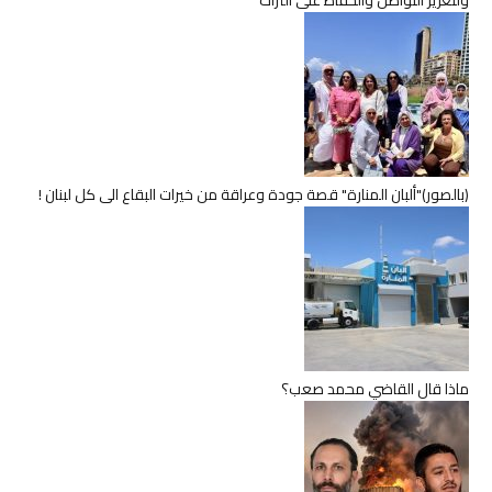
(بالصور)"ألبان المنارة" قصة جودة وعراقة من خيرات البقاع الى كل لبنان !
ماذا قال القاضي محمد صعب؟