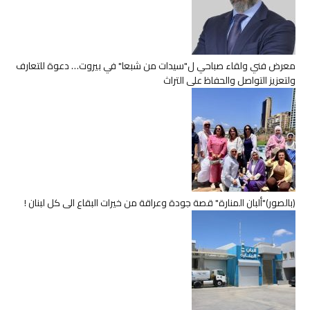
معرض فني ولقاء صباحي ل"سيدات من شبعا" في بيروت… دعوة للتعارف
ولتعزيز التواصل والحفاظ على التراث
(بالصور)"ألبان المنارة" قصة جودة وعراقة من خيرات البقاع الى كل لبنان !