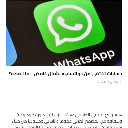
حسابات تختفي من «واتساب» بشكل غامض… ما القصة؟
أغسطس 5, 2026
هوموقع اعلامي الكتروني هدفه الأول نقل صورة موضوعية
وشفافة عن المجتمع العربي عموماً واللبناني وخصوصاً من خلال
نشر مقابلات خاصة مع شخصيات رائدة في مجالها المهني بقصد