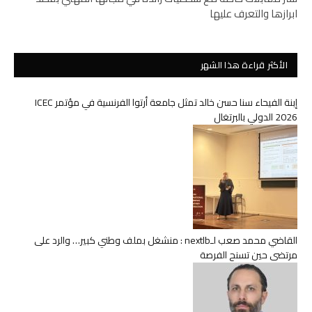
ابرازها والتعرف عليها
الأكثر قراءة هذا الشهر
إبنة الفيحاء سنا حسن خالد تمثل جامعة أرتوا الفرنسية في مؤتمر ICEC
2026 الدولي بالبرتغال
القاضي محمد صعب لـnextlb : منشغل بملف وطني كبير… والرد على
مرتضى حين تسنح الفرصة