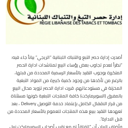
أصدرت إدارة حصر التبع والتنباك اللبنانية “الريجي” بياناً جاء فيه:
“نظراً لعدم تجاوب بعض رؤساء البيع لمناشدات ادارة الحصر
المتكررة بوجوب التقيد بالأسعار الرسمية المحددة من قبلها،
بالرغم من تأكدها من وجود كمية كبيرة من المواد التبغية
المخزنة في مستودعاتهم، قررت ادارة الحصر تزويد محال البيع
بالمفرق (السوبرماركت) كافة المنتجات التبغية كونها مستثناة
من قرار الاقفال الكامل بإعتماد خدمة التوصيل Delivery ، بعد
تعهدها التقيد ببيع هذه المنتجات للعموم بالأسعار المحددة من
قبل الادارة”.
وأضاف البيان أن “اتفاقاً تم مع نقيب أصحاب السوبرماركت نبيل