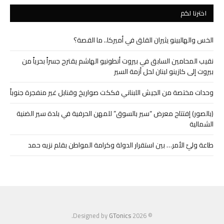
اخترنا لكم
الخس والهالبينو يثيران القلق في أميركا.. ما القصة؟
نقيب المحامين السابق في بيروت أنطونيو الهاشم يقترح جسراً بحرياً من
بيروت إلى كازينو لبنان لحل أزمة السير
وحدات مختصة من الجيش اللبناني فككت صواريخ وقنابل غير منفجرة جنوباً
(بالصور) إفتتاح معرض “سير بالسوق” للمهن الحرفية في بلدة سير الضنية
الشمالية
طاعة وليّ الأمر… بين استقرار الدولة وكرامة المواطن بقلم نزيه حمد
.
GTonics
© 2026 Designed by