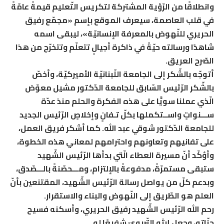
وانطلاقًا من الرّؤية المشتركة لتكريس التّعليم قيمةً عامّةً
في قلب العاصمة، سيعرف الموقع بإسم «مجمّع رفيق
الحريري للنّهوض بالمعرفة الإنسانيّة»، ليبقى اسمه
شاهدًا ورسالته حيّةً في ذاكرة أجيالٍ تتعلّم وتتخرّج من هذا
الصّرح العريق.
أتوجّه بالشّكر إلى الجامعة اللّبنانيّة الأميركيّة، وأخصّ
بالشّكر الرّئيس السّابق للجامعة الدّكتور مشيل معوّض
الّذي عملنا سويًّا على هذه الفكرة والحلم منذ عدّة
ســـنواتٍ واســتكملها بكلّ تـفانٍ وإخلاصٍ الرّئيس الجديد
للجامعة الدّكتور شوقي عبد الله. كما أشكر فريق العمل،
على تفانيهم وتعاونهم واحترامهم لمعاني هذه الخطوة،
وأؤكّد أنّ مسيرة العطاء الّتي بدأها الرّئيس الشّهيد
ستبقى مستمرّةً، مدفوعةً بالإلتزام، ومـــحصّنةً بالـــصّدق،
وبدعم كلّ من يواصل رسالة الرّئيس الشّهيد، المقتنعين بأنّ
العلم هو الطّريق إلى النّهوض والبناء والاستقرار.
رحم الله الرّئيس الشّهيد رفيق الحريري، وأسكنه فسيح
جنّاته، وجعل إرثه التّربويّ شفيعًا له.