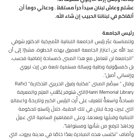
عشتم وعاش لبنان سيداً حراً مستقلاً . ودعائي دوماً أن
ألقاكم في لبناننا الحبيب إن شاء الله.
رئيس الجامعة
وللمناسبة عبّر رئيس الجامعة اللبنانية الأميركية الدكتور شوقي
عبد الله عن اعتزاز الجامعة العميق بهذه الخطوة، مشيرًا إلى أن
”الجامعة لن تتعامل مع هذا المبنى كمساحة إضافية فحسب،
بل كمسؤولية وطنية ورسالة مستمرة نابعة من إرث تربوي
وإنساني أصيل“.
وقال ” سيضُم المبنى ”مكتبة رفيق الحريري التذكارية“ (Rafic
Hariri Memorial Library)التي سَتوفر لِطُلابِ العلِم والمعرفة
مساحةًً واسعةًً للتعرف على أُرث الرئيس الكبير وتاريخهُ واعمالهِ
التي غيرت وجهَ لبنان في تلك الحقبة، خلالَ رِئاستهِ للحكومة
اللبنانية وقبلَها وبعدها، وعلى المفاهيمِ السامية التي عمِلَ
وجاهدَ للرفعِ من شأنها ومستواها”.
وأضاف “تكتسب هذه المبادرة بعدًا خاصًا في مدينة بيروت، التي