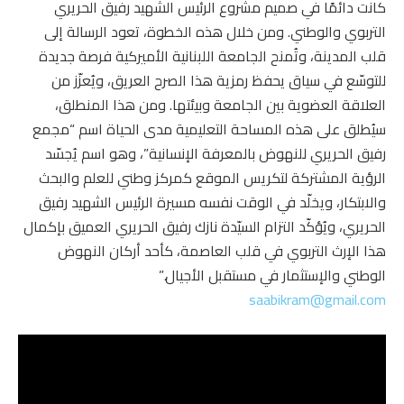
كانت دائمًا في صميم مشروع الرئيس الشهيد رفيق الحريري
التربوي والوطني. ومن خلال هذه الخطوة، تعود الرسالة إلى
قلب المدينة، وتُمنح الجامعة اللبنانية الأميركية فرصة جديدة
للتوسّع في سياق يحفظ رمزية هذا الصرح العريق، ويُعزّز من
العلاقة العضوية بين الجامعة وبيئتها. ومن هذا المنطلق،
سيُطلق على هذه المساحة التعليمية مدى الحياة اسم “مجمع
رفيق الحريري للنهوض بالمعرفة الإنسانية”، وهو اسم يُجسّد
الرؤية المشتركة لتكريس الموقع كمركز وطني للعلم والبحث
والابتكار، ويخلّد في الوقت نفسه مسيرة الرئيس الشهيد رفيق
الحريري، ويُؤكّد التزام السيّدة نازك رفيق الحريري العميق بإكمال
هذا الإرث التربوي في قلب العاصمة، كأحد أركان النهوض
الوطني والإستثمار في مستقبل الأجيال.”
saabikram@gmail.com