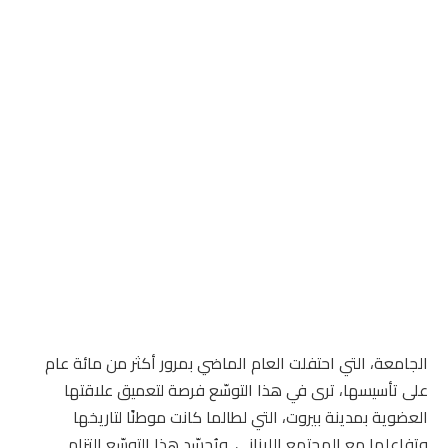
الجامعة، التي احتفلت العام الماضي بمرور أكثر من مائة عام
على تأسيسها، ترى في هذا التوسّع فرصة لتعميق علاقتها
العضوية بمدينة بيروت، التي لطالما كانت موطنًا لتاريخها
وتفاعلها مع المجتمع اللبناني. ويُجسّد هذا التوسّع التزام