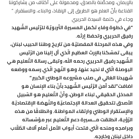
بالإيمان، ومحصّنة بالصدق، ومحمولة على أكتاف من يشاركوننا
القناعة بأنّ العلم هو الطريق إلى الإنقاذ، والبناء، والاستقرار. “
وجاء في كلمة السيدة الحريري
“في خطوة وفاءٍ تكمل المسيرة التّربويّة للرّئيس الشّهيد
رفيق الحريري وتحفظ إرثه.
وفي هذه المرحلة المفصليّة من تاريخ وطننا الحبيب لبنان،
يبقى تمسّكنا بالإرث العظيم الّذي آل إلينا من الرّئيس
الشّهيد رفيق الحريري رحمه الله، وتبقى رسالة التّعليم هي
البوصلة الّتي لا نحيد عنها، وهو النّهج الّذي رسمه ووضعه
شهيدنا الغالي في صلب مشروعه الوطنيّ الكبير.”
اضافت”لقد آمن الرّئيس الشّهيد بأنّ بناء الإنسان هو
المدخل الحقيقي لبناء الوطن، وأنّ التّعليم هو السّبيل
الأصدق لتحقيق العدالة الإجتماعيّة والنّهضة الإقتصاديّة
والإستقرار الوطنيّ وارتقاء المواطنة. وانطلاقًا من هذه
الرّؤية، انطلقت مـــسيرة دعم التّعليم عبر مؤسّساته
وبرامجه ومنحه الّتي فتحت أبواب الأمل أمام آلاف الطّلّاب
داخل لبنان وخارجه.