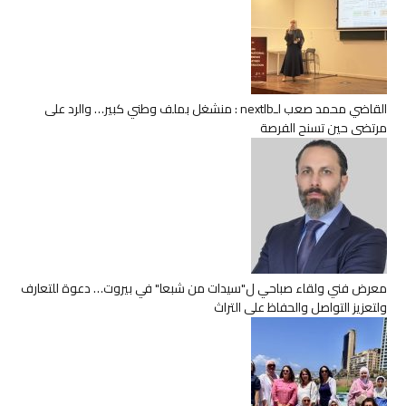
القاضي محمد صعب لـnextlb : منشغل بملف وطني كبير… والرد على
مرتضى حين تسنح الفرصة
معرض فني ولقاء صباحي ل"سيدات من شبعا" في بيروت… دعوة للتعارف
ولتعزيز التواصل والحفاظ على التراث