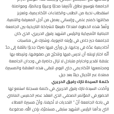
الجامعة بتوسيع نطاق تأثيرها محليًا وعربيًا وعالميًا، ومواصلة
استقطاب نخبة من الطلاب والكفاءات الأكاديمية، وتعزيز
مكانتها كمنبر علمي وإنساني يعمل من أجل المعرفة والتنمية.
وتُعدّ هذه الخطوة امتدادًا طبيعيًا للشراكة التاريخية بين الجامعة
اللبنانية الأميركية والرئيس الشهيد رفيق الحريري، الذي كان
للجامعة حيز خاص في رؤيته التربوية، وشارك في مناسبات
أكاديمية عدّة في رحابها، بل ورأى فيها صرحًا جديرًا بالثقة إلى حدّ
أنّه اختار لإبنته أن تدرس فيها وتتخرّج من صفوفها، وتربطه بها
علاقة تقدير واحترام متبادل لا تزال حاضرة في وجدان الجامعة
ومجتمعها الأكاديمي حتى اليوم، لتبقى هذه العلاقة والمسيرة
ممتدة عبر الأجيال جيلاً بعد جيل.
كلمة السيدة نازك رفيق الحريري
وأكدت السيدة نازك رفيق الحريري في كلمة مسجلة استمع لها
الحضور في المؤتمر الصحفي الذي انعقد عصر الخميس الماضي
في باحة الجامعة أنّ ” التحديات لا تُخيفنا، وأنّ مسيرة العطاء
التي بدأها الرئيس الشهيد ستبقى مستمرّة، بإذن الله، مدفوعة