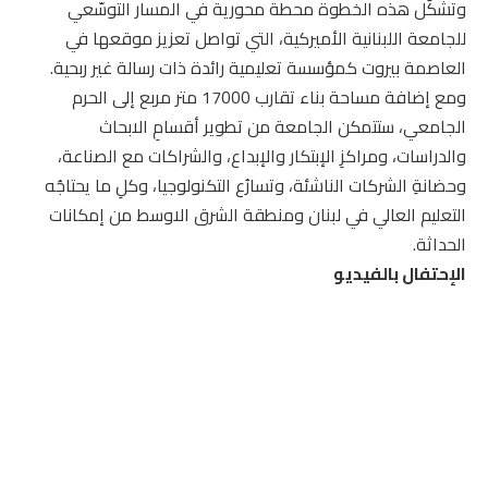
وتشكّل هذه الخطوة محطة محورية في المسار التوسّعي
للجامعة اللبنانية الأميركية، التي تواصل تعزيز موقعها في
العاصمة بيروت كمؤسسة تعليمية رائدة ذات رسالة غير ربحية.
ومع إضافة مساحة بناء تقارب 17000 متر مربع إلى الحرم
الجامعي، ستتمكن الجامعة من تطوير أقسامِ الابحاث
والدراسات، ومراكزِ الإبتكار والإبداع، والشراكات مع الصناعة،
وحضانةِ الشركات الناشئة، وتسارُع التكنولوجيا، وكلِ ما يحتاجُه
التعليم العالي في لبنان ومنطقة الشرق الاوسط من إمكانات
الحداثة.
الإحتفال بالفيديو