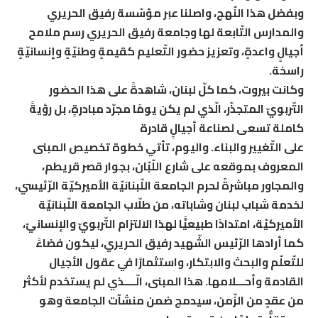
وبفضل هذا النّهج، واصلنا عبر مؤسّسة رفيق الحريري
والمدارس التّابعة لها وجامعة رفيق الحريري رسم ملامح
أجيالٍ واعدةٍ، وتعزيز حضور التّعليم كقيمةٍ وطنيّةٍ وإنسانيّةٍ
راسخة.
وكانت بيروت، كما كلّ لبنان، شاهدةً على هذا الحضور
التّربويّ المتجذّر، الّذي لم يكن يومًا مجرّد مبادرةٍ، بل رؤيةً
كاملة تسعى لصناعة أجيالٍ قادرة
على التّغيير والبناء. واليوم، تأتي خطوة تخصيص المبنى
المعروف بموقعه على شارع اللّبّان، بجوار قصر قريطم،
والمجاور مباشرةً لحرم الجامعة اللّبنانيّة الأميركيّة الرّئيسي،
لخدمة شباب لبنان وشاباته، من طلّاب الجامعة اللّبنانيّة
الأميركيّة، امتدادًا طبيعيًّا لهذا الالتزام التّربويّ والإنسانيّ،
كما أرادها الرّئيس الشّهيد رفيق الحريري، ليكون فضاءً
للتّعلّم والبحث والابتكار، واستثمارًا في عقول الأجيال
القادمة وأحـــلامها. هذا المبنى، الّــــذي لم يستخدم لأكثر
من عقدٍ من الزّمن، سيدمج ضمن منشآت الجامعة وهو