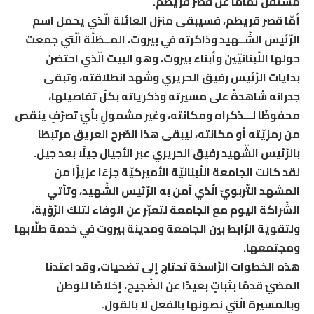
مستقلٌّ تمامًا عن قصر قريطم.
أمّا قصر قريطم، فسيبقى منزل العائلة الّذي يحمل اسم
الرّئيس الشّــهيد وذاكرته في بيروت، المــظلّة الّتي جمعت
حولها اللّبنانيّين وأبناء بيروت، وهو البيت الّذي احتضن
بدايات الرّئيس رفيق الحريري وشهد انطلاقته، وتبقى
جدرانه شاهدةً على مسيرته وذكرياته بكلّ تفاصيلها،
محفوظًا لـــذكراه ومكانته، وغير مشمولٍ بأيّ تصرّفٍ ينقص
من رمزيّته أو مكانته، ليبقى هذا الصّرح العريق مرتبطًا
بالرّئيس الشّهيد رفيق الحريري عبر الأجيال جيلًا بعد جيل.
لقد كانت الجامعة اللّبنانيّة الأميركيّة جزءًا عزيزًا من
المشهد التّربويّ الّذي آمن به الرّئيس الشّهيد، وتأتي
الشّراكة اليوم مع الجامعة لتعبّر عن الوفاء لتلك الرّؤية،
ولتقوية الرّابط بين الجامعة ومدينة بيروت في خدمة طلّابها
ومجتمعها.
هذه الخطوات الرّاسخة تحتاج إلى تضحيات، وقد اعتدنا
المضيّ قدمًا بثباتٍ بعيدًا عن الضّجيج، إخلاصًا للوطن
وبالمسيرة الّتي نصونها بالفعل لا بالقول.