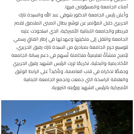
أمناء الجامعة والمسؤولين فيها.
وأعلن رئيس الجامعة الدكتور شوقي عبد الله والسيدة نازك
الحريري خلال المؤتمر عن توسّع يطال المبنى الملاصق لقصر
قريطم والجامعة اللبنانية الأميركية، الذي استحوذت عليه
الجامعة وانتقل إلى ملكيتها وعهدتها في إطار اتفاقٍ رسمي
لتوسيع حرم الجامعة بمبادرةٍ من السيدة نازك رفيق الحريري،
ليُصبح منشأةً تعليميةً متكاملة تُسهم في دعم رسالة الجامعة
الأكاديمية والبحثية، تكريمًا لإرث الرئيس الشهيد رفيق الحريري
وحفظًا لذكراه في قلب العاصمة، وتأكيداً على الرابط الوثيق
والعلاقة الراسخة التي جمعت وتجمع الجامعة اللبنانية
الأميركية بالرئيس الشهيد ورؤيته التربوية.