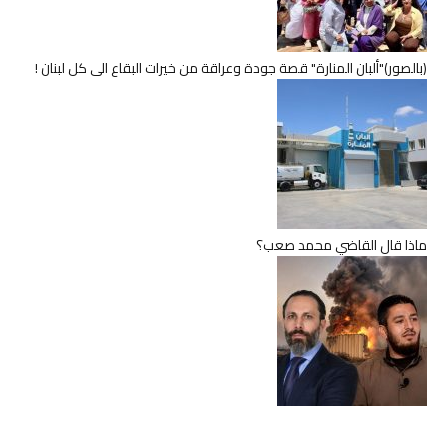
(بالصور)"ألبان المنارة" قصة جودة وعراقة من خيرات البقاع الى كل لبنان !
ماذا قال القاضي محمد صعب؟