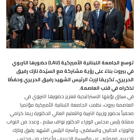
توسع الجامعة اللبنانية الأميركية (LAU) حضورها التربوي
في بيروت بناءً على رؤية مشتركة مع السيّدة نازك رفيق
الحريري، تكريمًا لإرث الرئيس الشهيد رفيق الحريري وحفظًا
لذكراه في قلب العاصمة.
في سياق رؤيتها الاستراتيجية لتعزيز حضورها التربوي في
العاصمة بيروت، نظمت الجامعة اللبنانية الأميركية مؤتمرا
صحفياً بحضور وزيرة التربية والتعليم العالي الدكتورة ريما كرامي
ممثلة رئيس مجلس الوزراء الدكتور نواف سلام ، وعدد من النواب
والوزراء الحاليين والسابقين، وأسرة الرئيس الشهيد رفيق ونازك
الحريري وممثلين عن مؤسسة الحريري، وأعضاء من مجلس