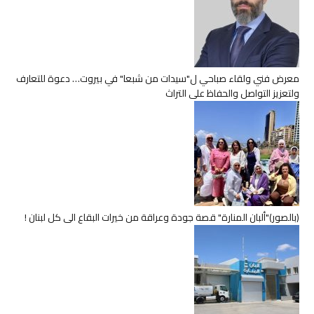
معرض فني ولقاء صباحي ل"سيدات من شبعا" في بيروت… دعوة للتعارف
ولتعزيز التواصل والحفاظ على التراث
(بالصور)"ألبان المنارة" قصة جودة وعراقة من خيرات البقاع الى كل لبنان !