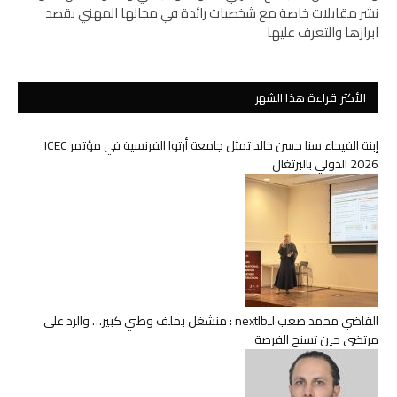
نشر مقابلات خاصة مع شخصيات رائدة في مجالها المهني بقصد
ابرازها والتعرف عليها
الأكثر قراءة هذا الشهر
إبنة الفيحاء سنا حسن خالد تمثل جامعة أرتوا الفرنسية في مؤتمر ICEC
2026 الدولي بالبرتغال
القاضي محمد صعب لـnextlb : منشغل بملف وطني كبير… والرد على
مرتضى حين تسنح الفرصة