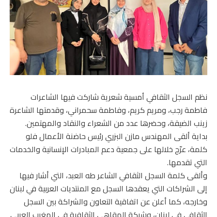
نظم السجل الثقافي أمسية شعرية شاركت فيها الشاعرات
فاطمة رجب، ومريم كريم، وفاطمة سحمراني، وقدمتها الشاعرة
زينب الضيقة، وحضرها عدد من الشعراء والنقاد والمهتمين.
بداية ألقى المهندس مازن البزري رئيس حاضنة الأعمال فلو
كلمة، عرّج خلالها على جمعية دعم المبادرات الإنسانية والخدمات
التي تقدمها.
وألقى كلمة السجل الثقافي الشاعر طه العبد، التي أشار فيها
إلى الشراكات التي يعقدها السجل مع المنتديات العربية في لبنان
وخارجه، كما أعلن عن اتفاقية التعاون والشراكة بين السجل
الثقافي في لبنان، وشبكة المقاهي الثقافية في المغرب العربي