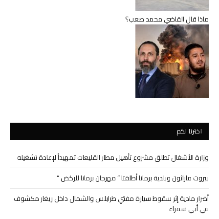
ماذا قال القاضي محمد صعب؟
اخترنا لكم
وزارة الأشغال تطلق مشروع تأهيل مطار القليعات تمهيداً لإعادة تشغيله
بيروت ماراثون وبلدية برمانا أطلقتا ” مهرجان برمانا للركض “
أضرار مادية إثر سقوط سيارة مفتي طرابلس والشمال داخل ريغار مكشوف
في أبي سمراء