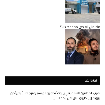
ماذا قال القاضي محمد صعب؟
اخترنا لكم
نقيب المحامين السابق في بيروت أنطونيو الهاشم يقترح جسراً بحرياً من
بيروت إلى كازينو لبنان لحل أزمة السير