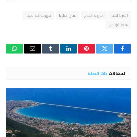
اخترنا لكم
اندريه الخاج
غيان صليبا
مهرجانات صيدا
هبة قواس
فيسبوك
تويتر
بينتيريست
لينكدإن
Tumblr
البريد
واتساب
الإلكتروني
المقالات
ذات الصلة