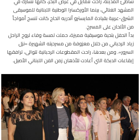
شاطئ المدينة، راحت تتمايل في عرض البحر، كأنها تشارك في
المشهد الغنائي، بينما الأوركسترا الوطنية اللبنانية للموسيقى
الشرق-عربية بقيادة المايسترو أندريه الحاج كانت تنسج أمواجاً
من الألحان على المسرح.
بدأ الحفل بتحية موسيقية مميزة، حملت لمسة وفاء لروح الراحل
زياد الرحباني من خلال معزوفة من مسرحيته الشهيرة «نزل
السرور». ومن بعدها، راحت المقطوعات الرحبانية تتوالى، ترافقها
إيقاعات الدبكة التي أعادت للأذهان زمن الفن اللبناني الأصيل.