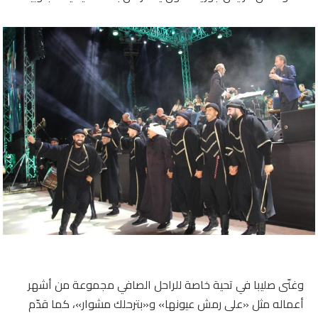
وغنّى صليبا في تحية خاصة للراحل الصافي مجموعة من أشهر
أعماله مثل «على رمش عيونها» و«بترحلك مشوار»، كما قدّم