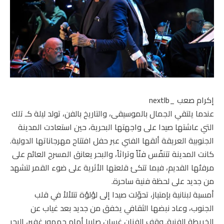
إكرام صعب _nextlb
عندما يلتقي الجمال بالموسيقى، والتاريخ بالفن، تولد ليلة كـ تلك
التي عاشتها صيدا على واجهتها البحرية، حين استعادت المدينة
الجنوبية العريقة ألقها الفني عبر حفل افتتاح مهرجاناتها الدولية.
كانت المدينة تتنفّس فنّاً وتراثاً، والبحر يعانق المسرح العائم على
مرفئها القديم، فيما تتكئ قلعتها الأثرية على ضوء القمر لتشهد
من جديد على لحظة فنية ساحرة.
أمسية لبنانية بإمتياز، تحوّلت صيدا إلى لؤلؤة تتلألأ في قلب
الجنوب، وعاد نبضها الثقافي يخفق من جديد بعد غياب عن
الخريطة الفنية. وقف الفنان غسان صليبا أمام جمهور غفير، البحر