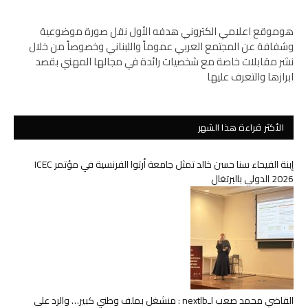
هوموقع اعلامي الكتروني هدفه الأول نقل صورة موضوعية
وشفافة عن المجتمع العربي عموماً واللبناني وخصوصاً من خلال
نشر مقابلات خاصة مع شخصيات رائدة في مجالها المهني بقصد
ابرازها والتعرف عليها
الأكثر قراءة هذا الشهر
إبنة الفيحاء سنا حسن خالد تمثل جامعة أرتوا الفرنسية في مؤتمر ICEC
2026 الدولي بالبرتغال
القاضي محمد صعب لـnextlb : منشغل بملف وطني كبير… والرد على