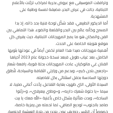
وترافقت الموسيقى مع عروض بحرية لمراكب تزيّنت بالأعلام
اللبنانية، جالت في عرض البحر، مضيفة لمسة وطنية على
المشهدية.
أما الديكور الطبيعي، فقد شكّل لوحة فنية بحد ذاته، إذ بدا
المسرح وكأنه عائم بين البحر والقلعة والضوء. هذا التماهي بين
الفن والمكان هو ما يميز المهرجانات اللبنانية، حيث يفرض كل
موقع هويته الخاصة على الحدث.
أهمية مهرجانات صيدا هذا العام تكمن أيضاً في عودتها بثوبها
الكامل، بعد غياب طويل. فبعد نسخة خجولة عام 2023 أحياها
الفنان غي مانوكيان، عادت المهرجانات بحلة قوية، رافعة شعار
«راجعين بلحن كبير»، وبدعم من وزارتي الثقافة والسياحة، لتُطلق
دورتها السادسة بحفل استثنائي بكل تفاصيله.
السيدة الأولى، التي ظهرت بغاية التفاعل، ردّدت أغاني صليبا، لا
سيما «يا حلوة شعرك داريه»، و«وطني بيعرفني»، و«زيّنوا
الساحة»، وبدت متأثرة بشكل خاص بأغنية «الله معك يا بيت
صامد بالجنوب» لوديع الصافي، لما تحمله من رمزية خاصة،
خصوصاً أن الرئيس جوزيف عون ينحدر من بلدة العيشية الجنوبية.