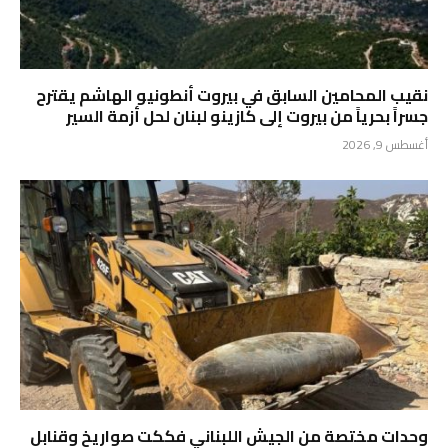
نقيب المحامين السابق في بيروت أنطونيو الهاشم يقترح
جسراً بحرياً من بيروت إلى كازينو لبنان لحل أزمة السير
أغسطس 9, 2026
وحدات مختصة من الجيش اللبناني فككت صواريخ وقنابل