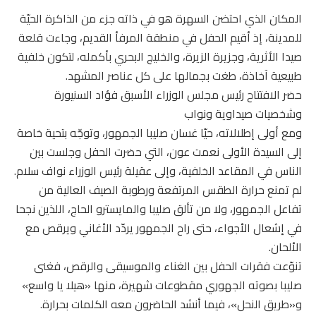
المكان الذي احتضن السهرة هو في ذاته جزء من الذاكرة الحيّة
للمدينة، إذ أقيم الحفل في منطقة المرفأ القديم، وجاءت قلعة
صيدا الأثرية، وجزيرة الزيرة، والخليج البحري بأكمله، لتكون خلفية
طبيعية آخاذة، طغت بجمالها على كل عناصر المشهد.
حضر الافتتاح رئيس مجلس الوزراء الأسبق فؤاد السنيورة
وشخصيات صيداوية ونواب
ومع أولى إطلالاته، حيّا غسان صليبا الجمهور، وتوجّه بتحية خاصة
إلى السيدة الأولى نعمت عون، التي حضرت الحفل وجلست بين
الناس في المقاعد الخلفية، وإلى عقيلة رئيس الوزراء نواف سلام.
لم تمنع حرارة الطقس المرتفعة ورطوبة الصيف العالية من
تفاعل الجمهور، ولا من تألق صليبا والمايسترو الحاج، اللذين نجحا
في إشعال الأجواء، حتى راح الجمهور يردّد الأغاني ويرقص مع
الألحان.
تنوّعت فقرات الحفل بين الغناء والموسيقى والرقص، فغنى
صليبا بصوته الجهوري مقطوعات شهيرة، منها «هيلا يا واسع»
و«طريق النحل»، فيما أنشد الحاضرون معه الكلمات بحرارة.