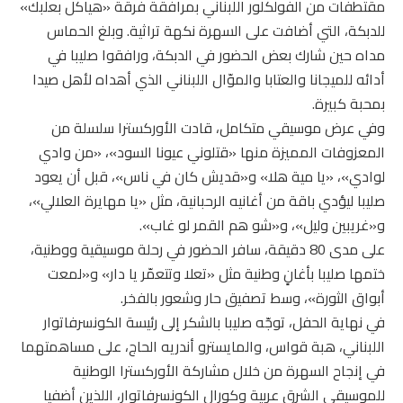
مقتطفات من الفولكلور اللبناني بمرافقة فرقة «هياكل بعلبك»
للدبكة، التي أضافت على السهرة نكهة تراثية. وبلغ الحماس
مداه حين شارك بعض الحضور في الدبكة، ورافقوا صليبا في
أدائه للميجانا والعتابا والموّال اللبناني الذي أهداه لأهل صيدا
بمحبة كبيرة.
وفي عرض موسيقي متكامل، قادت الأوركسترا سلسلة من
المعزوفات المميزة منها «قتلوني عيونا السود»، «من وادي
لوادي»، «يا مية هلا» و«قديش كان في ناس»، قبل أن يعود
صليبا ليؤدي باقة من أغانيه الرحبانية، مثل «يا مهايرة العلالي»،
و«غريبين وليل»، و«شو هم القمر لو غاب».
على مدى 80 دقيقة، سافر الحضور في رحلة موسيقية ووطنية،
ختمها صليبا بأغانٍ وطنية مثل «تعلا وتتعمّر يا دار» و«لمعت
أبواق الثورة»، وسط تصفيق حار وشعور بالفخر.
في نهاية الحفل، توجّه صليبا بالشكر إلى رئيسة الكونسرفاتوار
اللبناني، هبة قواس، والمايسترو أندريه الحاج، على مساهمتهما
في إنجاح السهرة من خلال مشاركة الأوركسترا الوطنية
للموسيقى الشرق عربية وكورال الكونسرفاتوار، اللذين أضفيا