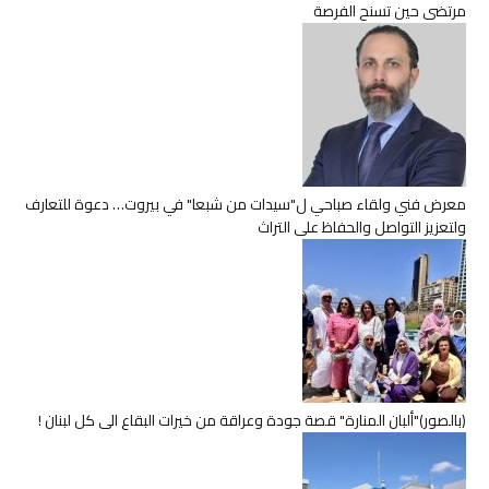
مرتضى حين تسنح الفرصة
معرض فني ولقاء صباحي ل"سيدات من شبعا" في بيروت… دعوة للتعارف
ولتعزيز التواصل والحفاظ على التراث
(بالصور)"ألبان المنارة" قصة جودة وعراقة من خيرات البقاع الى كل لبنان !