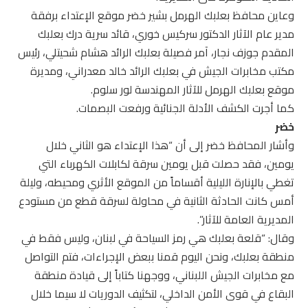
وعاين محافظ بعلبك الهرمل بشير خضر موقع الإعتداء برفقة
مدير عام الآثار الدكتور سركيس خوري، قائد سرية درك بعلبك
المقدم جوزف نجار، آمر فصيلة بعلبك الرائد هشام شحيتلي، رئيس
مكتب مخابرات الجيش في بعلبك الرائد خالد معدراني، ومديرة
موقع بعلبك الهرمل للآثار المهندسة لور سلوم.
كما أجرت الكشف الأدلة الجنائية ورفعت البصمات.
خضر
وأشار المحافظ خضر إلى أن “هذا الإعتداء هو الثاني خلال
يومين، فقد حصلت قبل يومين سرقة لكابلات الكهرباء التي
تغطي بالإنارة الليلية أقساماً من الموقع الأثري ومحيطه، وليلة
أمس كانت الحادثة الثانية في محاولة لسرقة قطع من مستودع
المديرية العامة للآثار”.
وقال: “قلعة بعلبك هي رمز السياحة في لبنان، وليس فقط في
منطقة بعلبك، ونحن اليوم قمنا ببعض الإجراءات، فتم التواصل
مع مخابرات الجيش اللبناني، ووجهنا كتاباً إلى قيادة منطقة
البقاع في قوى الأمن الداخلي، لتكثيف الدوريات لا سيما خلال