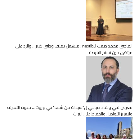
القاضي محمد صعب لـnextlb : منشغل بملف وطني كبير… والرد على
مرتضى حين تسنح الفرصة
معرض فني ولقاء صباحي ل"سيدات من شبعا" في بيروت… دعوة للتعارف
ولتعزيز التواصل والحفاظ على التراث