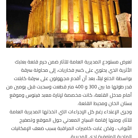
تعرض مستودع المديرية العامة للآثار ضمن حرم قلعة بعلبك
الأثرية الذي يحتوي على كسر فخاريات، إلى محاولة سرقة
بواسطة الخلع ليلاً، بعد أن أقدم مجهولون على سرقة كابلات
قدر طولها ما بين 300 و 400 متر قطعت وسحبت قبل يومين من
أمام مدخل القلعة، كانت مخصصة لإنارة معبد فينوس وموقع
بستان الخان ومحيط القلعة.
وجرى الإعتداء رغم كل الإجراءات التي اتخذتها المديرية العامة
للآثار، ومنها إقامة السياج المعدني حول الموقع وتصفيح
الأبواب ، ولكن غابت كاميرات المراقبة بسبب ضعف الإمكانيات
المادية المتوفرة لدى المديرية.