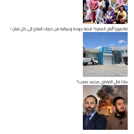
(بالصور)"ألبان المنارة" قصة جودة وعراقة من خيرات البقاع الى كل لبنان !
ماذا قال القاضي محمد صعب؟