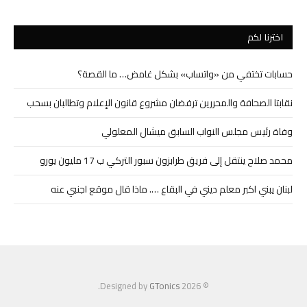
اخترنا لكم
حسابات تختفي من «واتساب» بشكل غامض… ما القصة؟
نقابتا الصحافة والمحررين ترفضان مشروع قانون الإعلام وتطالبان بسحب
وفاة رئيس مجلس النواب السابق ميشال المعلولي
محمد صلاح ينتقل إلى فريق طرابزون سبور التركي ب 17 مليون يورو
لبنان يبني اكبر معلم ديني في البقاع …. ماذا قال موقع اجنبي عنه
.
GTonics
© 2026 Designed by