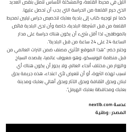
الليل في محيط القلعة، والمشكلة الأساس تتمثل بنقص العديد
الذي حرم القلعة من الحراسة التي يجب أن تحصل عليها.
كما تم توجيه كتاب إلى بلدية بعلبك لتخصيص حراس ليليين لمحيط
القلعة من قبل الشرطة البلدية، خاصة وأن لدى البلدية فائض
بالموظفين، لذا أقل شيء أن يكون هناك حراسة على مدار
الساعة 24 على 24 ساعة من قبل البلدية”.
وختم خضر: “هذا الموقع الأثري مصنف ضمن التراث العالمي من
قبل منظمة اليونيسكو، وهو معروف عالميا، يقصده السياح
والزوار من مختلف أنحاء العالم، ولا يجوز أن يكون هناك أي
تسيب لهذه الثروة، أو أن تتعرض لأي اعتداء، هذه جريمة بحق
لبنان وبحق الثقافة وبحق الآثار وبحق أهالي بعلبك ومدينة
بعلبك ومحافظة بعلبك الهرمل”.
عدسة nextlb.com
المصدر : وطنية