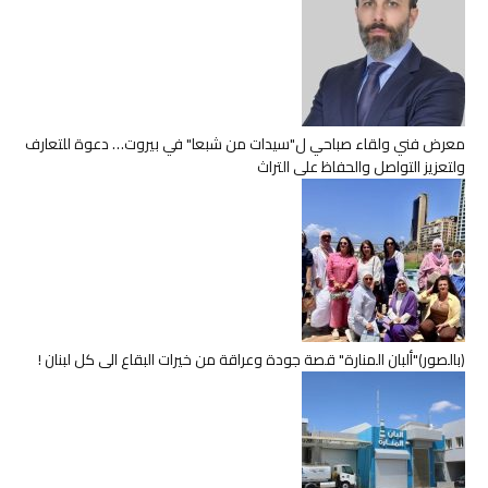
معرض فني ولقاء صباحي ل"سيدات من شبعا" في بيروت… دعوة للتعارف
ولتعزيز التواصل والحفاظ على التراث
(بالصور)"ألبان المنارة" قصة جودة وعراقة من خيرات البقاع الى كل لبنان !