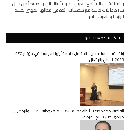
وشفافة عن المجتمع العربي عموماً واللبناني وخصوصاً من خلال
نشر مقابلات خاصة مع شخصيات رائدة في مجالها المهني بقصد
ابرازها والتعرف عليها
الأكثر قراءة هذا الشهر
إبنة الفيحاء سنا حسن خالد تمثل جامعة أرتوا الفرنسية في مؤتمر ICEC
2026 الدولي بالبرتغال
القاضي محمد صعب لـnextlb : منشغل بملف وطني كبير… والرد على
مرتضى حين تسنح الفرصة