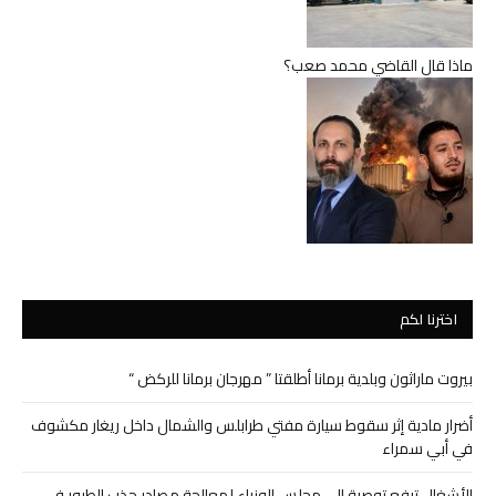
ماذا قال القاضي محمد صعب؟
اخترنا لكم
بيروت ماراثون وبلدية برمانا أطلقتا ” مهرجان برمانا للركض “
أضرار مادية إثر سقوط سيارة مفتي طرابلس والشمال داخل ريغار مكشوف
في أبي سمراء
الأشغال ترفع توصية إلى مجلس الوزراء لمعالجة مصادر جذب الطيور في