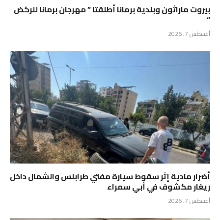
بيروت ماراثون وبلدية برمانا أطلقتا ” مهرجان برمانا للركض
“
أغسطس 7, 2026
أضرار مادية إثر سقوط سيارة مفتي طرابلس والشمال داخل
ريغار مكشوف في أبي سمراء
أغسطس 7, 2026