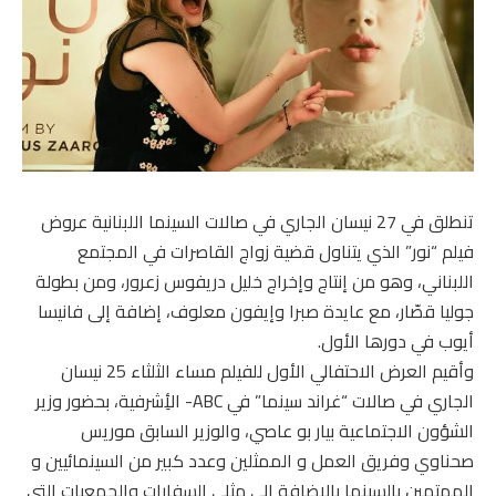
تنطلق في 27 نيسان الجاري في صالات السينما اللبنانية عروض
فيلم “نور” الذي يتناول قضية زواج القاصرات في المجتمع
اللبناني، وهو من إنتاج وإخراج خليل دريفوس زعرور، ومن بطولة
جوليا قصّار، مع عايدة صبرا وإيفون معلوف، إضافة إلى فانيسا
أيوب في دورها الأول.
وأقيم العرض الاحتفالي الأول للفيلم مساء الثلثاء 25 نيسان
الجاري في صالات “غراند سينما” في ABC- الأِشرفية، بحضور وزير
الشؤون الاجتماعية بيار بو عاصي، والوزير السابق موريس
صحناوي وفريق العمل و الممثلين وعدد كبير من السينمائيين و
المهتمين بالسينما بالاضافة الى مثلي السفارات والجمعيات التي