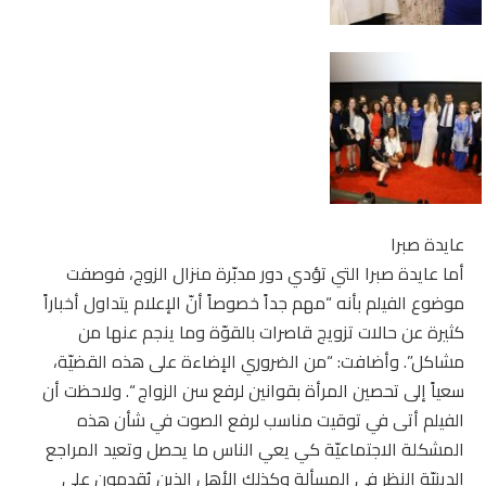
عايدة صبرا
أما عايدة صبرا التي تؤدي دور مدبّرة منزال الزوج، فوصفت
موضوع الفيلم بأنه “مهم جداً خصوصاً أنّ الإعلام يتداول أخباراً
كثيرة عن حالات تزويج قاصرات بالقوّة وما ينجم عنها من
مشاكل”. وأضافت: “من الضروري الإضاءة على هذه القضيّة،
سعياً إلى تحصين المرأة بقوانين لرفع سن الزواج “. ولاحظت أن
الفيلم أتى في توقيت مناسب لرفع الصوت في شأن هذه
المشكلة الاجتماعيّة كي يعي الناس ما يحصل وتعيد المراجع
الدينيّة النظر في المسألة وكذلك الأهل الذين يُقدمون على