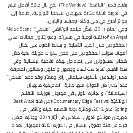
بفيلم قصير “النافذة” (The Window) الذي نال جائزة أفضل فيلم
في الدورة الثالثة عشرة لمهرجان السينما الأوروبية، إضافة إلى
جوائز أخرى في دبي وكندا وفرنسا واليابان.
وفي العام 2011، شكّل فيلمه الوثائقي “ملاكي” (Malaki Scent
of an Angel) نقلة نوعية في مسيرته، وهو يتناول معاناة اهالي
المفقودين خلال الحرب الأهلية، و يسلط الضوء على نضال
أمهات هؤلاء المفقودين على مدى سنوات طويلة، بغية حض
ضمائر المسؤولين على إيجاد حل لهذه القضية الإنسانية. وفي
هذا الفيلم، تسرد ستّ نساء وجعهن وأملهن ونضالهن لمعرفة
مصير اولادهن، بأسلوب سينمائي راق ومعبّر. وقد حصد “ملاكي”
عدداً كبيراً من الجوائز، منها جائزة ” اكاديمية مانهاتن
السينمائية”، والجائزة الأولى في مهرجان نيوزيلندا للأفلام
الوثائقيّة Documentary Edge Festival)) عن فئة (Best Arab
Spring) عام 2012، وجائزة لجنة التحكيم لفيلم وثائقي في
مهرجان موناكو الدولي السادس في أيّار 2011، وجائزة أفضل
فيلم عن فئة حقوق الإنسان في الدورة الثالثة لمهرجان بغداد
السينمائي الدولي. ورشح الفيلم لجوائز أو اختير للمشاركة في عدد