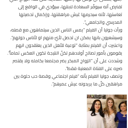
تفترض أنه سيوفّر السعادة لابنتها، سيؤدي في الواقع إلى
تعاستها، لأنه سيحرمها عَيش مراهقتها، وإكمال تحصيلها
المدرسي والجامعي”.
ورأت جوليا أن الفيلم “يمس الناس الذين سيتماهون مع قصته،
وسيشعرون بانها يمكن ان تحصل لأيّ منهم او لأناس حولهم”.
واعتبرت أن الفيلم بمثابة “توعية للأهل الذين يعتقدون انهم
يقومون بأمور لصالح أولادهم لكنّ النتيجة تكون العكس تماماً”.
وشددت على أن “الزواج المبكر يضر مجتمعا بكامله ولا يقتصر
ضرره على الفتاة المعنية فقط”.
وتصف جوليا الفيلم بأنه “فيلم اجتماعي وقصة حب حلوة بين
مراهقين كلّ ما يريدونه عيش عمرهم”.