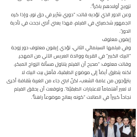
تزويج أولادهم باكراً”.
وعن الدور الذي تؤديه قالت: “دوري شرّير في حق نور، وإذا كره
الجمهور شخصيتي في الفيلم، فهذا يعني أنني نجحت في تأدية
الدور”.
إيفون معلوف
وفي فيلمها السينمائي الثاني، تؤدي إيفون معلوف دور زوجة
“البيك الكبير” في القرية ووالدة العريس الآتي من المهجر.
وقالت معلوف: “صحيح أن الفيلم يتناول مسألة الزواج المبكر،
لكنه يتطرق أيضاً إلى موضوع الطبقية، فأهل بيت البيك لا
يتزوّجون من عامة الشعب، لكنّ ابني جاء من الغربة بثقافة أخرى
لا تعير أهتماماً للاعتبارات الطبقيّة”. وتوقعت أن يحقق الفيلم
نجاحاً كبيراً في الصالات “كونه يعالج موضوعاً راهناً”.