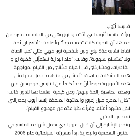
فانيسا أيّوب
ورأت فانيسا أيّوب التي أدّت دور نور وهي في الخامسة عشرة من
عمرها، أن التجربة كانت “جميلة جداً”. وأضافت: “أشعر ان ثمة
نقاط تشابه عدّة بيني وبين شخصية نور، فهي مثلي تحب الحياة
ولا تستسلم بسهولة”. وقالت: “منذ البداية تستفزّني قضية زواج
القاصرات، ومشاركتي في الفيلم مكّنتني من القيام بمواجهة
هذه المشكلة”. وتابعت: “أعيش في منطقة تحصل فيها مثل
هذه الأمور وخصوصاً أنّ عدداً كبيراً من النازحين موجودين فيها
وهذه الظاهرة رائجة بينهم”. وعن كيفية استعدادها للدور، قالت:
“كان المخرج خليل زعرور والمنتجة المنفذة إليسا أيوب يحضرانني
لكل مشهد أمثّله، وقرأت كتباً عدّة عن موضوع الفيلم”.
نبذة عن المخرج
وتجدر الإشارة إلى أن خليل زعرور الذي يحمل شهادة الماستر في
الفنون السمعية والبصرية، بدأ مسيرته السينمائية عام 2006