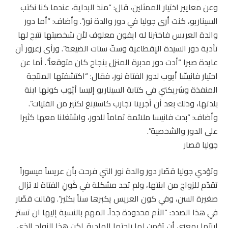
وعن معايير اختيار الممثلين، قال: “منذ البداية، عندما كنا نكتب
السيناريو، كنت أرى جوليا في دور والدة نور”. وأضاف: “أما دور
والدة العريس فاخترنا له ايفون معلوف لأن شخصيتها تتيح لها
تأدية دور السيدة الإقطاعية وستّ ستات الضيعة”. ورأى زعرور أن
عايدة صبرا “أدت دور مدبرة المنزل بنجاح كان متوقعاُ”. أما عن
اختيار فانيسّا أيوب لدور الفتاة نور، فقال: “اكتشفتها المنتجة
المنفذة وشريكتي في كتابة السيناريو إليسا أيّوب كونها ابنة
بلدتها، وذلك بعد أن أجرينا تجارب كاستينغ لكثير من الفتيات”.
وأضاف: “بدت فانيسا ملائمة تماماً للدور، واشتغلنا معها كثيرا
على الدور والشخصية”.
جوليا قصار
وتؤدي جوليا قصّار دور والدة نور التي فرحت بأن عريساً ميسوراً
تقدّم للزواج من ابنتها، ولم تجد مشكلة في كَونِ الفتاة لا تزال
صغيرة السن، وفي كون العريس يكبرها سناً بكثير”. وقالت قصّار
في هذا الصدد: “الأم محدودة جداً. المهم بالنسبة إليها ان تستر
ابنتها بمعنى أن تؤمن لها راحتها المادية. لكن هذا الزواج الذي