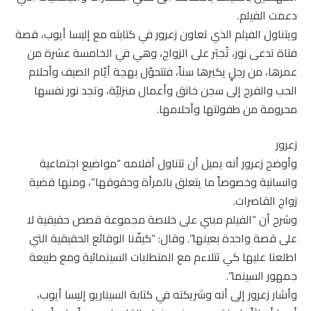
دعمت الفيلم.
ويتناول الفيلم الذي تعاون زعرور في كتابته مع إليسا أيوب، قصة
فتاة تدعى نور، تُجبَر على الزواج، وهي في الخامسة عشرة من
عمرها، من رجلٍ يكبرها سناً، فتتحوّل بهجة أيّام الصيف وأحلام
الحب والفرح إلى سجن خانق وأعمال منزليّة، وتجد نور نفسها
محرومة من طفولتها وأحلامها.
زعرور
وأوضح زعرور أنه يميل أن تتناول أفلامه “مواضيع اجتماعية
وانسانية وخصوصاً ما يتعلق بالمرأة وحقوقها”، ومنها قضية
زواج القاصرات.
وشرح أن “الفيلم مبني على خلاصة مجموعة قصص حقيقية لا
على قصة واحدة بعينها”. وقال: “كيفّنا الوقائع الحقيقية التي
اطلعنا عليها كي تتلاءم مع المتطلبات السينمائية ومع طبيعة
جمهور السينما”.
وأشار زعرور إلى أنه وشريكته في كتابة السيناريو إليسا أيوب،