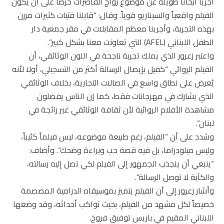
أجريا أبحاثاً طويلة عن موضوع زواج القاصرات حرصاً على أن يكون
الفيلم واقعياً والسيناريو قوياً. وقال: “قابلنا فتيات كثيرات مررن
بهذه التجربة، وأجرينا معظم المقابلات في مقر جمعية دار
الطفل اللبناني (AFEL) التي تعاونت معنا بشكل كبير”.
واعتبر زعرور الذي يملك تجربة ناجحة في اللون الوثائقي، أن
الفيلم الروائي “كفيل بإيصال الرسالة أكثر من التسجيلي، أولا لأنه
يُعرض على نطاق واسع في الصالات التجارية، بخلاف الوثائقي
الذي يشارك في مهرجانات فقط، كما إن الناس يفضلون
مشاهدة الأفلام الروائية لأن ثقافة الوثائقي غير رائجة في
لبنان”.
وشدد على أن “الفيلم، رغم طبيعة موضوعه، ليس فيلماً كئيباً،
وليس ميلودراما، بل فيه قصة حب وبراءة وضحك”. وأضاف:
“ينبغي أن ينجذب الجمهور إلى الفيلم لكي تصل إليه رسالته،
والكآبة لا توصل الرسالة”.
وأشار زعرور إلى أن الفيلم يتميز بموسيقاه الدرامية المصصمة
خصيصاً لكل مشهد من الفيلم، بحيث تواكب أحداثه، وقد وضعها
اللبناني المقيم في باريس توفيق فروخ.