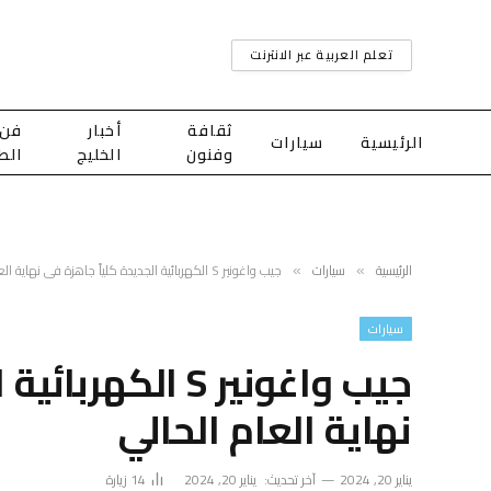
تعلم العربية عبر الانترنت
ثقافة
أخبار
فن
الرئيسية
سيارات
وفنون
الخليج
الط
الرئيسية
سيارات
جيب واغونير S الكهربائية الجديدة كلياً جاهزة في نهاية العام الحالي
»
»
سيارات
جيب واغونير S ال
نهاية العام الحالي
يناير 20, 2024
آخر تحديث:
يناير 20, 2024
14
زيارة