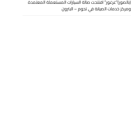
(بالصور)”غرغور” افتتحت صالة السيارات المستعملة المعتمدة
ومركز خدمات الصيانة في تحوم – البترون