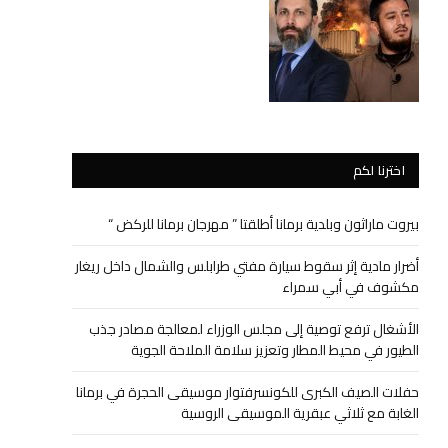
اخترنا لكم
بيروت ماراثون وبلدية برمانا أطلقتا ” مهرجان برمانا للركض “
أضرار مادية إثر سقوط سيارة مفتي طرابلس والشمال داخل ريغار
مكشوف في أبي سمراء
الأشغال ترفع توصية إلى مجلس الوزراء لمعالجة مصادر جذب
الطيور في محيط المطار وتعزيز سلامة الملاحة الجوية
حفلات الصيف الكبرى للكونسرفتوار موسيقى الحجرة في برمانا
الغابة مع ثلاثي عبقرية الموسيقى الروسية