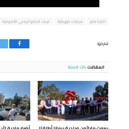
اخترنا لكم
سيارات كهربائية
عربات الدفع الرباعي الأميركية
شاركها.
فيسبوك
المقالات
ذات الصلة
بيروت ماراثون وبلدية برمانا أطلقتا
أضرار مادية إث