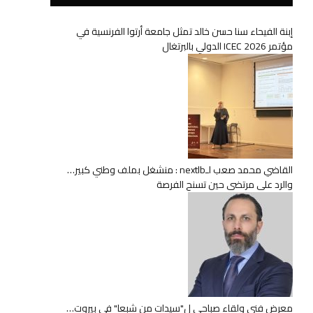
إبنة الفيحاء سنا حسن خالد تمثل جامعة أرتوا الفرنسية في
مؤتمر ICEC 2026 الدولي بالبرتغال
القاضي محمد صعب لـnextlb : منشغل بملف وطني كبير…
والرد على مرتضى حين تسنح الفرصة
معرض فني ولقاء صباحي ل"سيدات من شبعا" في بيروت…