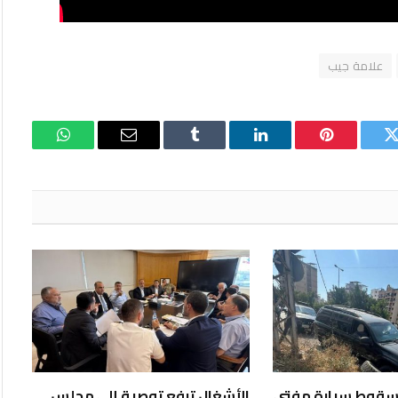
علامة جيب
تويتر
بينتيريست
لينكدإن
Tumblr
البريد
واتساب
الإلكتروني
ر سقوط سيارة مفتي
الأشغال ترفع توصية إلى مجلس