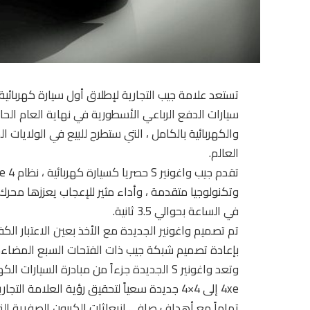
العالم.
في الساعة بحوالي 3.5 ثانية.
تم تصميم واغونير الجديدة مع الأخذ بعين الاعتبار الكف
بإعادة تصميم شبكة جيب ذات الفتحات السبع المضاءة بمصابيح LED ، وهو عرض 
وتعد واغونير S الجديدة جزءاً من مبادرة السي
4xe إلى 4×4 جديدة سعياً لتحقيق رؤية العلا
تماماً مع أهداف صافي انبعاثات الكربون الصفرية ا