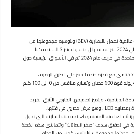
تستعد علامة جيب التجارية لإطلاق أول سيارة كهربائية عالمية تعمل بالبطارية (BEV) ولتوسيع مجموعتها من
سيارات الدفع الرباعي الأسطورية في نهاية العام الحالي 2024 عبر تقديمها ل جيب واغونير S الجديدة كليا
والكهربائية بالكامل ، التي ستطرح للبيع في الولايات المتحدة في خريف عام 2024 ثم في الأسواق الرئيسية حول
تقدم جيب واغونير S حصريا كسيارة كهربائية ، نظام 4 xe قياسي مع قدرة جيدة للسير على الطرق الوعرة ،
وتكنولوجيا متقدمة ، وأداء مثير للإعجاب يعززها محرك يولد قوة 600 حصان وتسارع منافس من 0 الى 100 كلم
اءة الدينامية ، ويتميز تصميمها الخارجي الأنيق الفريد
حصري في فئتها.
ارات الكهربائية العالمية المستمرة لعلامة جيب التجارية التي تحول
مة التجارية في تحقيق هدف “صفر انبعاثات” وتتماشى هذه الخطة
لتي حددتها مجموعة ستيلانتيس كجزء من الخطة