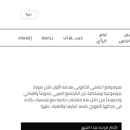
اقرأ
ين
لكم
خرب_شات
رياضة
إقتصاد
لناس
الرأي
هوموقع اعلامي الكتروني هدفه الأول نقل صورة
موضوعية وشفافة عن المجتمع العربي عموماً واللبناني
وخصوصاً من خلال نشر مقابلات خاصة مع شخصيات رائدة
في مجالها المهني بقصد ابرازها والتعرف عليها
الأكثر قراءة هذا الشهر