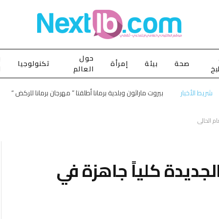
حول
ب
صحة
بيئة
إمرأة
تكنولوجيا
بخ
العالم
ا
شريط الأخبار
بيروت ماراثون وبلدية برمانا أطلقتا ” مهرجان برمانا للركض “
كهربائية الجديدة كلياً جاهزة في