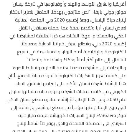
أفريقيا والشرق الأوسط والهند وأوقيانوسيا في شركة نيسان
موتور جوني بايفا،: “نحن ملتزمون بهدفنا المتمثّل بتعزيز الابتكار
لإثراء حياة الإنسان، ويعدّ إكسبو 2020 دبي المنصة المثالية
لعرض نيسان أريا وتقديم لمحة عما يحمله مستقبل التنقل
الذكي والمستدام. فهذا النشاط هو خير انطلاقة لمشاركتنا في
إكسبو 2020 دبي، ونتطلع لعرض خبراتنا الدولية ومعرفتنا
التكنولوجية والإقليمية أمام الزوار، والمساهمة في تسريع
الانتقال إلى عالم أكثر أماناً وذكاءً واستدامة واتصالاً.”
وبالإضافة إلى مشاركة قصة العلامة التجارية وتسليط الضوء
على كيفية تعزيز الابتكارات التكنولوجية لجودة حياة الجميع، أتاح
هذا النشاط لشركة نيسان التأكيد على التزامها بتحقيق الحياد
الكربوني في كافة عمليات الشركة ودورة حياة منتجاتها بحلول
عام 2050. وفي هذا الإطار، تمّ إنشاء مبادرة مصنع نيسان الذكي
التي جرى الإعلان عنها مؤخراً في مصنع توتشيغي، إضافة إلى
مركز EV36Zero لإنتاج السيارات الكهربائية بقيمة مليار جنيه
استرليني في المملكة المتحدة والذي يوفر حلاً شاملاً لإنتاج
السيارات الخالية من الإنبعاثات.ويضاف إلى خبرة نيسان الدولية