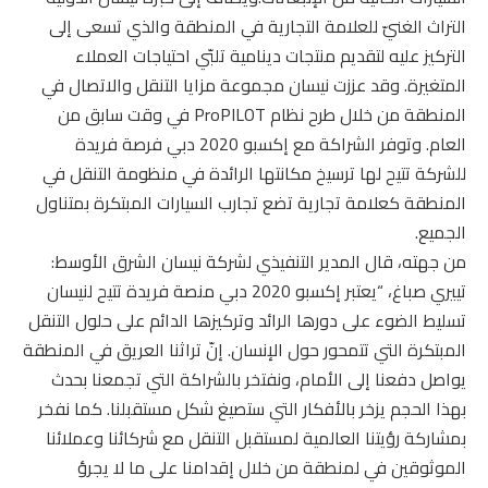
التراث الغنيّ للعلامة التجارية في المنطقة والذي تسعى إلى
التركيز عليه لتقديم منتجات دينامية تلبّي احتياجات العملاء
المتغيرة. وقد عززت نيسان مجموعة مزايا التنقل والاتصال في
المنطقة من خلال طرح نظام ProPILOT في وقت سابق من
العام. وتوفر الشراكة مع إكسبو 2020 دبي فرصة فريدة
للشركة تتيح لها ترسيخ مكانتها الرائدة في منظومة التنقل في
المنطقة كعلامة تجارية تضع تجارب السيارات المبتكرة بمتناول
الجميع.
من جهته، قال المدير التنفيذي لشركة نيسان الشرق الأوسط:
تييري صباغ، “يعتبر إكسبو 2020 دبي منصة فريدة تتيح لنيسان
تسليط الضوء على دورها الرائد وتركيزها الدائم على حلول التنقل
المبتكرة التي تتمحور حول الإنسان. إنّ تراثنا العريق في المنطقة
يواصل دفعنا إلى الأمام، ونفتخر بالشراكة التي تجمعنا بحدث
بهذا الحجم يزخر بالأفكار التي ستصيغ شكل مستقبلنا. كما نفخر
بمشاركة رؤيتنا العالمية لمستقبل التنقل مع شركائنا وعملائنا
الموثوقين في لمنطقة من خلال إقدامنا على ما لا يجرؤ