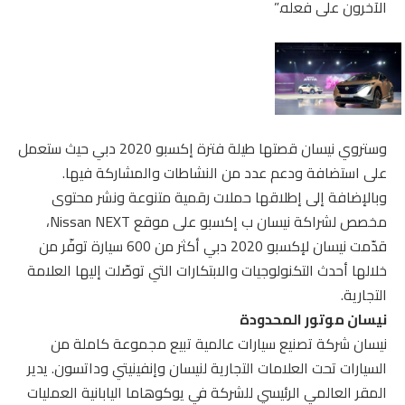
الآخرون على فعله.”
وستروي نيسان قصتها طيلة فترة إكسبو 2020 دبي حيث ستعمل
على استضافة ودعم عدد من النشاطات والمشاركة فيها.
وبالإضافة إلى إطلاقها حملات رقمية متنوعة ونشر محتوى
مخصص لشراكة نيسان ب إكسبو على موقع Nissan NEXT،
قدّمت نيسان لإكسبو 2020 دبي أكثر من 600 سيارة توفّر من
خلالها أحدث التكنولوجيات والابتكارات التي توصّلت إليها العلامة
التجارية.
نيسان موتور المحدودة
نيسان شركة تصنيع سيارات عالمية تبيع مجموعة كاملة من
السيارات تحت العلامات التجارية لنيسان وإنفينيتي وداتسون. يدير
المقر العالمي الرئيسي للشركة في يوكوهاما اليابانية العمليات