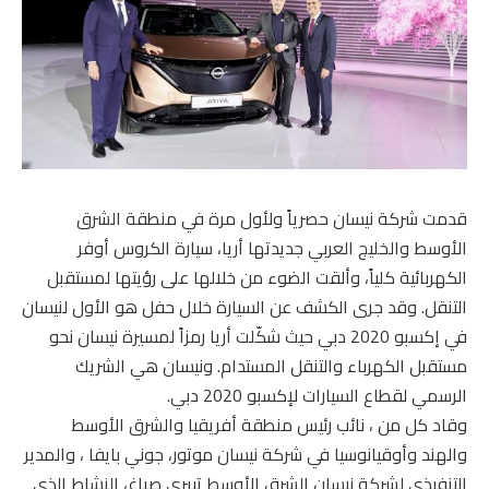
قدمت شركة نيسان حصرياً ولأول مرة في منطقة الشرق
الأوسط والخليج العربي جديدتها أريا، سيارة الكروس أوفر
الكهربائية كلياً، وألقت الضوء من خلالها على رؤيتها لمستقبل
التنقل. وقد جرى الكشف عن السيارة خلال حفل هو الأول لنيسان
في إكسبو 2020 دبي حيث شكّلت أريا رمزاً لمسيرة نيسان نحو
مستقبل الكهرباء والتنقل المستدام. ونيسان هي الشريك
الرسمي لقطاع السيارات لإكسبو 2020 دبي.
وقاد كل من ، نائب رئيس منطقة أفريقيا والشرق الأوسط
والهند وأوقيانوسيا في شركة نيسان موتور، جوني بايفا ، والمدير
التنفيذي لشركة نيسان الشرق الأوسط تييري صباغ، النشاط الذي