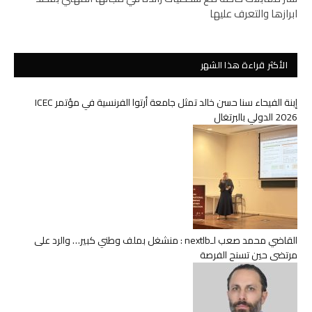
ابرازها والتعرف عليها
الأكثر قراءة هذا الشهر
إبنة الفيحاء سنا حسن خالد تمثل جامعة أرتوا الفرنسية في مؤتمر ICEC
2026 الدولي بالبرتغال
القاضي محمد صعب لـnextlb : منشغل بملف وطني كبير… والرد على
مرتضى حين تسنح الفرصة