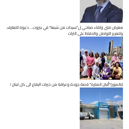
معرض فني ولقاء صباحي ل"سيدات من شبعا" في بيروت… دعوة للتعارف
ولتعزيز التواصل والحفاظ على التراث
(بالصور)"ألبان المنارة" قصة جودة وعراقة من خيرات البقاع الى كل لبنان !