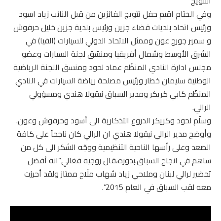
التتويج
وفي الختام اقيم حفل تتويج الفائزين من قبل النائب زياد اسود
ورئيس اتحاد بلديات قضاء جزين ورئيس بلدية جزين خليل حرفوش
و سمير جورج عون وممثل الاتحاد الدولي للسيارات (الفيا) في
الشرق الأوسط وشمال أفريقيا ومنسّق لجنة السيارات وعضو
مجلس ادارة النادي المنظّم عماد لحود ومنسق اللجنة الرياضية
الوطنية سليمان خطار ورئيس مصلحة رياضة السيارات في النادي
المنظّم كابي كريكر ومدير السباق نيقولا هندي ومسؤولي
الرالي.
وسلّم لحود وكريكر الدروع التذكارية الى أسود وحرفوش وعون.
وأوضح مدير الرالي نيقولا هندي ان الرالي كان ناجحاً على كافة
الصعد وعلى رأسها الناحية التنظيمية ووجّه الشكر الى كل من
ساهم في انجاح السباق.بدوره،قال روجيه فغالي”انه أفضل
تحضير لرالي لبنان وملاحي زياد شهاب ملّاح ممتاز ولقد أحرزت
معه لقب السباق في العام 2015”.