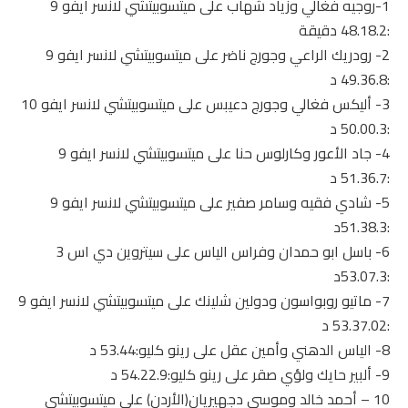
1-روجيه فغالي وزياد شهاب على ميتسوبيتشي لانسر ايفو 9
:48.18.2 دقيقة
2- رودريك الراعي وجورج ناضر على ميتسوبيتشي لانسر ايفو 9
:49.36.8 د
3- أليكس فغالي وجورج دعيبس على ميتسوبيتشي لانسر ايفو 10
:50.00.3 د
4- جاد الأعور وكارلوس حنا على ميتسوبيتشي لانسر ايفو 9
:51.36.7 د
5- شادي فقيه وسامر صفير على ميتسوبيتشي لانسر ايفو 9
:51.38.3د
6- باسل ابو حمدان وفراس الياس على سيتروين دي اس 3
:53.07.3د
7- ماتيو روبواسون ودولين شلينك على ميتسوبيتشي لانسر ايفو 9
:53.37.02 د
8- الياس الدهني وأمين عقل على رينو كليو:53.44 د
9- ألبير حايك ولؤي صقر على رينو كليو:54.22.9 د
10 – أحمد خالد وموسى دجهيريان(الأردن) على ميتسوبيتشي