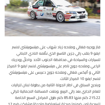
فاز روجيه فغالي وملاحه زياد شهاب على ميتسوبيتشي لانسر
ايفو 9 بلقب رالي جزين التاسع الذي نظّمه النادي اللبناني
للسيارات والسياحة في محافظة الجنوب الأحد .واحتلّ رودريك
الراعي وملاحه جورج ناضر على ميتسوبيتشي لانسر ايفو 9 المركز
الثاني و أليكس فغالي وملاحه جورج دعيبس على ميتسوبيتشي
لانسر ايفو 10 المركز الثالث.
ويندرج السباق في اطار الجولة الثانية من بطولة لبنان للراليات
للعام الجاري بعد رالي الربيع .وبلغت المسافة الاجمالية للرالي
215.22 كلم منها 85.83 كلم طول المراحل السبع الخاصة
للسرعة (من ضمنها مرحلة استعراضية واحدة) وشاركت فيه 17