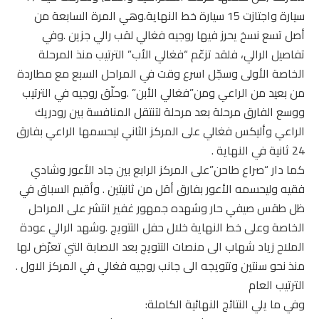
سيارة واجتازت 15 سيارة خط النهاية.وهي المرة السابعة من
أصل تسع نسخ يحرز فيها روجيه فغالي لقب رالي جزين .وفي
تفاصيل الرالي، فلقد تزعّم “فغالي الأب” الترتيب منذ المرحلة
الخاصة الأولى وسجّل اسرع وقت في المراحل السبع مع مطاردة
من بعيد من الراعي ومن”فغالي الأبن” .وحلّق روجيه في الترتيب
ووسع الفارق مرحلة بعد مرحلة لتنتقل المنافسة بين رودريك
الراعي وأليكس فغالي على المركز الثاني ليحسمها الراعي بفارق
24 ثانية في النهاية .
كما دار “صراع طاحن”على المركز الرابع بين جاد الأعور وشادي
فقيه وليحسمه الأعور بفارق أقل من ثانيتين . وأقيم السباق في
ظل طقس صيفي حار وشهده جمهور غفير انتشر على المراحل
الخاصة وعلى خط النهاية خلال حفل التتويج .وشهد الرالي عودة
الملاح زياد شهاب الى منصات التتويج بعد الاصابة التي تعرّض لها
منذ نحو سنتين وتتويجه الى جانب روجيه فغالي في المركز الاول .
الترتيب العام
وفي ما يلي النتائج النهائية الكاملة: