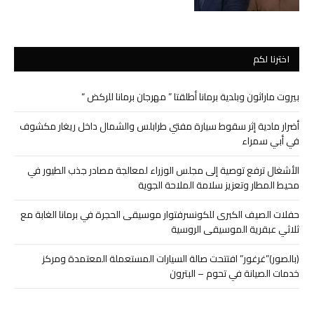
اخترنا لكم
بيروت ماراثون وبلدية برمانا أطلقتا ” مهرجان برمانا للركض “
أضرار مادية إثر سقوط سيارة مفتي طرابلس والشمال داخل ريغار مكشوف
في أبي سمراء
الأشغال ترفع توصية إلى مجلس الوزراء لمعالجة مصادر جذب الطيور في
محيط المطار وتعزيز سلامة الملاحة الجوية
حفلات الصيف الكبرى للكونسرفتوار موسيقى الحجرة في برمانا الغابة مع
ثلاثي عبقرية الموسيقى الروسية
(بالصور)”غرغور” افتتحت صالة السيارات المستعملة المعتمدة ومركز
خدمات الصيانة في تحوم – البترون