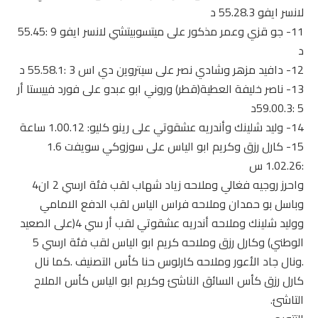
لانسر ايفو 55.28.3 د
11- جو قزي وعمر مذكور على ميتسوبيتشي لانسر ايفو 9 :55.45
د
12- دافيد مزهر وشادي نصر على سيتروين دي اس 3 :55.58.1 د
13- ناصر خليفة العطية(قطر) وروني ابو عبدو على فورد فييستا أر
5 :59.00.3د
14- وليد شلينك وأندريه عشقوتي على رينو كليو: 1.00.12 ساعة
15- كارل رزق وكريم ابو الياس على سوزوكي سويفت 1.6
:1.02.26 س
واحرز روجيه فغالي وملاحه زياد شهاب لقب فئة ارسي 2 ان4
وباسل بو حمدان وملاحه فراس الياس لقب الدفع الامامي
ووليد شلينك وملاحه أندريه عشقوتي لقب أر سي 4(على الصعيد
الوطني) وكارل رزق وملاحه كريم ابو الياس لقب فئة ارسي 5
.ونال جاد الأعور وملاحه كارلوس حنا كأس التصنيف .كما نال
كارل رزق كأس السائق الناشئ وكريم ابو الياس كأس الملاح
التاشئ.