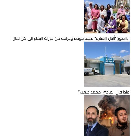
(بالصور)"ألبان المنارة" قصة جودة وعراقة من خيرات البقاع الى كل لبنان !
ماذا قال القاضي محمد صعب؟