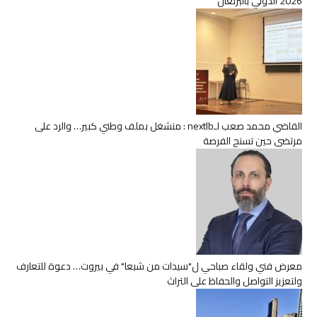
2026 الدولي بالبرتغال
القاضي محمد صعب لـnextlb : منشغل بملف وطني كبير… والرد على
مرتضى حين تسنح الفرصة
معرض فني ولقاء صباحي ل"سيدات من شبعا" في بيروت… دعوة للتعارف
ولتعزيز التواصل والحفاظ على التراث