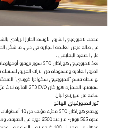
في صالة عرض العلامة التجارية في دبي، ما شكّل الظهو
على الصعيد الإقليمي .
تُعدّ لامبورغيني هوراكان STO سو
الطرق العادية ومستوحاة من التراث العريق لسلسلة 
بواسطة قسم “لامبورغيني سكوادرا كورسي” المتخصِّص 
ساعة من سيبرينغ البارز.
ثور لامبورغيني الهائج
قدره 565 نيوتن- متر عند 6500 