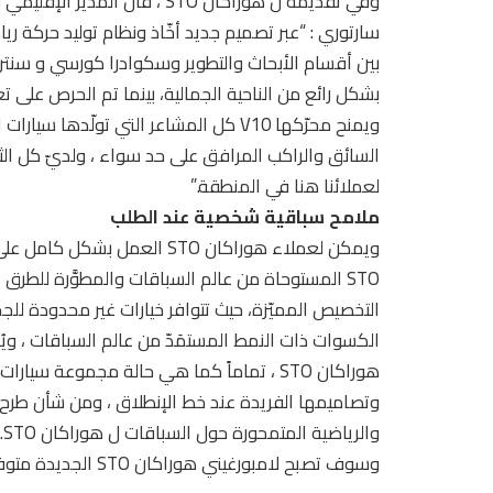
وفي تقديمه ل هوراكان STO ، قال
بين أقسام الأبحاث والتطوير وسكوادرا كورسي و سنترو
بشكل رائع من الناحية الجمالية، بينما تم الحرص على ت
ويمنح محرّكها V10 كل المشاعر التي تولّد
لعملائنا هنا في المنطقة.”
ملامح سباقية شخصية عند الطلب
ويمكن لعملاء هوراكان STO الع
التخصيص المميّزة، حيث تتوافر خيارات غير محدودة للجم
الكسوات ذات النمط المستمَدّ من عالم السباقات ، ويُع
هوراكان STO ، تماماً كما هي حالة مجموعة سيا
وتصاميمها الفريدة عند خط الإنطلاق ، ومن شأن طرح نمط 
والرياضية المتمحورة حول السباقات ل هوراكان STO.
وسوف تصبح لامبورغيني هوراكان STO الجديدة متوفرة للعملاء بدءاً من الفصل الثاني من عام 2021.