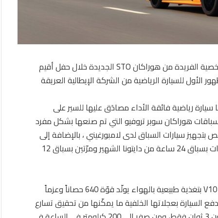
قدمت لامبورغيني الشرق الأوسط الطراز الرياضي بالشخصية الفريدة من هوراكان STO الجديدة خلال حفل أقيم
ر الأول للسيارة الرياضية من الشركة الإيطالية العريقة
بر تروفيو أومولوغاتا سيارة رياضية فائقة الأداء مصادَق عليها للسير على
سباقات هوراكان سوبر تروفيو التي تم صنعها بشكل مفرد
بتجهيز سيارات السباق لدى لامبورغيني ، بالإضافة إلى
شقيقتها المتميّزة هوراكان GT3 EVO الفائزة ثلاث مرّات بسباق 24 ساعة من دايتونا الشهير ومرّتين بسباق 12
ويدفع هوراكان STO محرّك مؤلف من 10 أسطوانات V10 بتغذية طبيعية بالهواء يولّد قوّة 640 حصاناً وعزماً
دورة في الدقيقة، وتندفع السيارة بعجلاتها الخلفية ما يمكّنها من تحقيق تسارع
مذهل من صفر إلى 100 كيلومتر في الساعة في غضون 3 ثوان فقط، ومن صفر إلى 200 كيلومتر في الساعة في