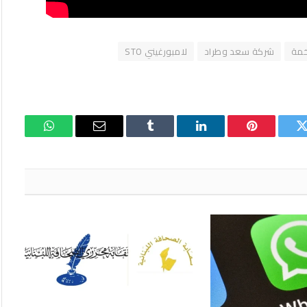
خمة
شركة سعد وطراد
لامبورغيني STO
تويتر
بينتيريست
لينكدإن
Tumblr
البريد
واتساب
الإلكتروني