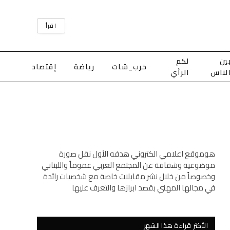
اقرأ
ين
لكم
خرب_شات
رياضة
إقتصاد
لناس
الرأي
هوموقع اعلامي الكتروني هدفه الأول نقل صورة
موضوعية وشفافة عن المجتمع العربي عموماً واللبناني
وخصوصاً من خلال نشر مقابلات خاصة مع شخصيات رائدة
في مجالها المهني بقصد ابرازها والتعرف عليها
الأكثر قراءة هذا الشهر