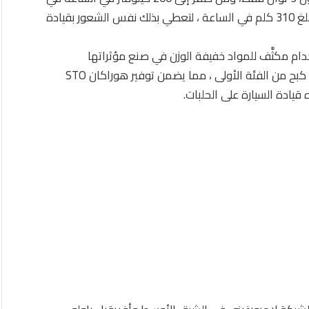
غضون 9 ثوان، وتستطيع الوصول الى سرعة قصوى تبلغ 310 كلم في الساعة ، لتعطي بذلك نفس الشعور بقيادة
خدام مكثَّف للمواد خفيفة الوزن في صنع مؤثراتها
الإنسيابية ، وهي تتألّق بميّزة التوجيه غير المقيَّد وأداء كبح من الفئة الأولى ، مما يضمن توفير هوراكان STO
يادة السيارة على الحلبات.