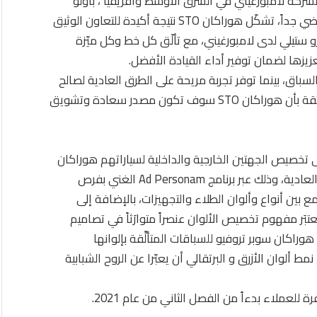
 المدير الإقليمي لشركة لامبورغيني في الشرق الأوسط وأفريقيا ، باولو
سارتوري : “عبر تصميم جديد أخّاذ ونظام توليد حركة رياضي جداً، تشكّل هوراكان STO نتيجة أكيدة للتعاون الوثيق
 ستيلي لدى لامبورغيني، مع تألّق كل خط وكل ميّزة
عزيزها لضمان توفير أداء القيادة الأفضل.
ها سيارات السباق، بينما توفر تجربة مريحة على الطرق العادية لصالح
السائق والراكب المرافق على حد سواء ، ولديّ كل الثقة بأن هوراكان STO سوف تكون مصدر سعادة وتشويق
مل بشكل كامل على تخصيص الجهتين الخارجية والداخلية لسياراتهم هوراكان
STO المستوحاة من عالم السباقات والمطوَّرة للطرق العادية، وذلك عبر برنامج Ad Personam الغني بفرص
ع بين أنواع وألوان الطلاء والتجهيزات، بالإضافة إلى
تبَر مفهوم تخصيص الألوان عنصراً متوارَثاً في تصاميم
رات هوراكان سوبر تروفيو للسباقات المتألِّقة بإلوانها
ألوان الأزرق و البرتقالي أن يعبّرا عن الروح الشبابية