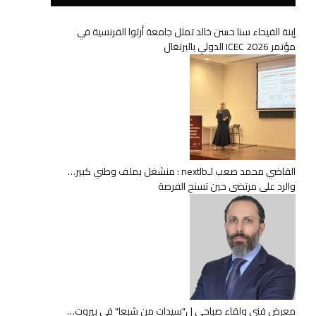
إبنة الفيحاء سنا حسن خالد تمثل جامعة أرتوا الفرنسية في
مؤتمر ICEC 2026 الدولي بالبرتغال
القاضي محمد صعب لـnextlb : منشغل بملف وطني كبير…
والرد على مرتضى حين تسنح الفرصة
معرض فني ولقاء صباحي ل"سيدات من شبعا" في بيروت…