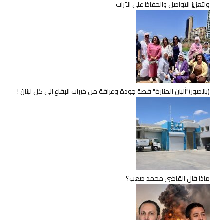
ولتعزيز التواصل والحفاظ على التراث
(بالصور)"ألبان المنارة" قصة جودة وعراقة من خيرات البقاع الى كل لبنان !
ماذا قال القاضي محمد صعب؟