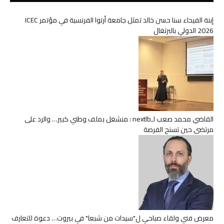
إبنة الفيحاء سنا حسن خالد تمثل جامعة أرتوا الفرنسية في مؤتمر ICEC
2026 الدولي بالبرتغال
القاضي محمد صعب لـnextlb : منشغل بملف وطني كبير… والرد على
مرتضى حين تسنح الفرصة
معرض فني ولقاء صباحي ل"سيدات من شبعا" في بيروت… دعوة للتعارف