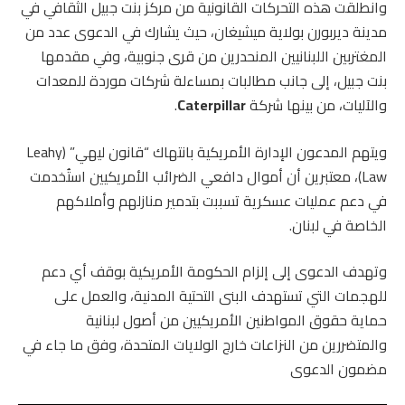
وانطلقت هذه التحركات القانونية من مركز بنت جبيل الثقافي في
مدينة ديربورن بولاية ميشيغان، حيث يشارك في الدعوى عدد من
المغتربين اللبنانيين المنحدرين من قرى جنوبية، وفي مقدمها
بنت جبيل، إلى جانب مطالبات بمساءلة شركات موردة للمعدات
والآليات، من بينها شركة
Caterpillar
.
ويتهم المدعون الإدارة الأمريكية بانتهاك “قانون ليهي” (Leahy
Law)، معتبرين أن أموال دافعي الضرائب الأمريكيين استُخدمت
في دعم عمليات عسكرية تسببت بتدمير منازلهم وأملاكهم
الخاصة في لبنان.
وتهدف الدعوى إلى إلزام الحكومة الأمريكية بوقف أي دعم
للهجمات التي تستهدف البنى التحتية المدنية، والعمل على
حماية حقوق المواطنين الأمريكيين من أصول لبنانية
والمتضررين من النزاعات خارج الولايات المتحدة، وفق ما جاء في
مضمون الدعوى