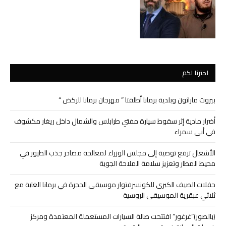
اخترنا لكم
بيروت ماراثون وبلدية برمانا أطلقتا ” مهرجان برمانا للركض “
أضرار مادية إثر سقوط سيارة مفتي طرابلس والشمال داخل ريغار مكشوف
في أبي سمراء
الأشغال ترفع توصية إلى مجلس الوزراء لمعالجة مصادر جذب الطيور في
محيط المطار وتعزيز سلامة الملاحة الجوية
حفلات الصيف الكبرى للكونسرفتوار موسيقى الحجرة في برمانا الغابة مع
ثلاثي عبقرية الموسيقى الروسية
(بالصور)”غرغور” افتتحت صالة السيارات المستعملة المعتمدة ومركز