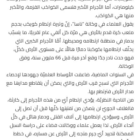
كيلومترات، أما الأجرام الأكبر فتسمى الكواكب القزمة، والأكبر
منها هي الكواكب.
يقول العلماء في وكالة “ناسا”، إنّ وتيرة ارتطام كويكب بحجم
ملعب كرة قدم بالأرض هي مرّة كل ألفي عام تقريبًا، ما يتسبّب
بدمار في منطقة ارتطامه ومحيطها. أمّا الأجرام الكبرى التي
يخلّف ارتطامها بكوكبنا دمارًا هائلًا على مستوى الأرض ككلّ،
فهو حدث نادر جدًا وقع آخر مرة قبل 66 مليون سنة، وفق
الوكالة.
في السنوات الماضية، ضاعفت الأوساط العلميّة جهودها لإحصاء
الأجرام التي تسبح قرب الأرض والتي يمكن أن يتقاطع مدارها مع
مدار الأرض فترتطم بها.
من الناحية النظريّة، يؤدي ارتطام أيّ من هذه الأجرام إلى كارثة،
فالغلاف الجويّ لن يتمكن من تفتيتها كلّها قبل أن تصل إلى
الأرض، وسيؤدي ارتطامها إلى آلاف القتلى ودمار هائل في كلّ
أنحاء الأرض. لذا يعمل علماء ووكالات فضاء على دراسة السبل
الممكنة لتحييد أيّ جرم متجه إلى الأرض عن مساره، في خطط