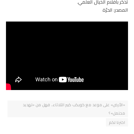
تذكّر بأفلام الخيال العلمي.
المصدر: الحرّة
«الأرض» على موعد مع كويكب كبير الثلاثاء.. فهل من «تهديد
محتمل»؟
اخترنا لكم