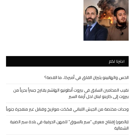
اخترنا لكم
الخس والهالبينو يثيران القلق في أميركا.. ما القصة؟
نقيب المحامين السابق في بيروت أنطونيو الهاشم يقترح جسراً بحرياً من
بيروت إلى كازينو لبنان لحل أزمة السير
وحدات مختصة من الجيش اللبناني فككت صواريخ وقنابل غير منفجرة جنوباً
(بالصور) إفتتاح معرض “سير بالسوق” للمهن الحرفية في بلدة سير الضنية
الشمالية