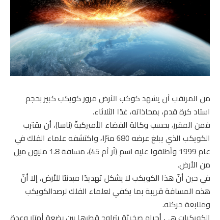
من المرتقب أن يشهد كوكب الأرض مرور كويكب كبير بحجم
استاد كرة قدم، بمحاذاته، غدًا الثلاثاء.
فمن المقرر، بحسب وكالة الفضاء الأميركيةّ (ناسا)، أن يقترب
الكويكب الذي يبلغ عرضه 680 مترًا، واكتشفه علماء الفلك في
عام 1999 وأطلقوا عليه اسم (آر أم 45)، مسافة 1.8 مليون ميل
من الأرض.
في حين أنّ هذا الكويكب لا يشكل تهديدًا مبدئيًا للأرض، إلا أنّ
هذه المسافة قريبة بما يكفي لعلماء الفلك لرصدالكويكب
ومتابعة حركته.
الكويكبات هي أجرام صخريّة يتراوح قطرها بين بضعة أمتار وعدة