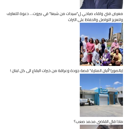
معرض فني ولقاء صباحي ل"سيدات من شبعا" في بيروت… دعوة للتعارف
ولتعزيز التواصل والحفاظ على التراث
(بالصور)"ألبان المنارة" قصة جودة وعراقة من خيرات البقاع الى كل لبنان !
ماذا قال القاضي محمد صعب؟