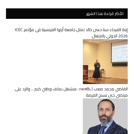
الأكثر قراءة هذا الشهر
إبنة الفيحاء سنا حسن خالد تمثل جامعة أرتوا الفرنسية في مؤتمر ICEC
2026 الدولي بالبرتغال
القاضي محمد صعب لـnextlb : منشغل بملف وطني كبير… والرد على
مرتضى حين تسنح الفرصة