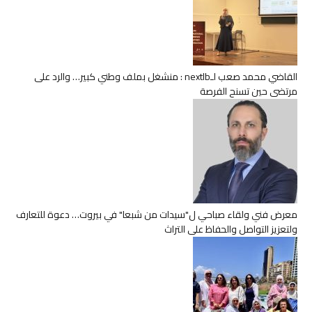
القاضي محمد صعب لـnextlb : منشغل بملف وطني كبير… والرد على
مرتضى حين تسنح الفرصة
معرض فني ولقاء صباحي ل"سيدات من شبعا" في بيروت… دعوة للتعارف
ولتعزيز التواصل والحفاظ على التراث