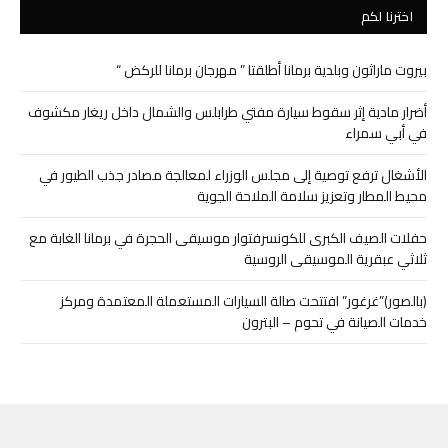
اخترنا لكم
بيروت ماراثون وبلدية برمانا أطلقتا ” مهرجان برمانا للركض “
أضرار مادية إثر سقوط سيارة مفتي طرابلس والشمال داخل ريغار مكشوف
في أبي سمراء
الأشغال ترفع توصية إلى مجلس الوزراء لمعالجة مصادر جذب الطيور في
محيط المطار وتعزيز سلامة الملاحة الجوية
حفلات الصيف الكبرى للكونسرفتوار موسيقى الحجرة في برمانا الغابة مع
ثلاثي عبقرية الموسيقى الروسية
(بالصور)”غرغور” افتتحت صالة السيارات المستعملة المعتمدة ومركز
خدمات الصيانة في تحوم – البترون