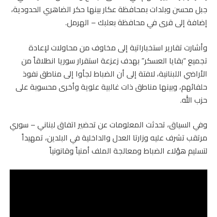
جبل محسن وبلدات بمحافظة عكار بينها حكر الضاهري الحدودية،
إضافة إلى قرى في محافظة بعلبك – الهرمل.
وأشارت تقارير استخباراتية إلى مخاوف من محاولات لإعادة
تجميع “بقايا العسكر” بهدف زعزعة استقرار سوريا انطلاقاً من
الأراضي اللبنانية، لافتة إلى أن الضباط لجأوا إلى مناطق نفوذ
حلفائهم، وبينها مناطق ذات غالبية علوية وأخرى محسوبة على
حزب الله.
وفي السياق، تحدثت المعلومات عن تحضير اتفاق لبناني – سوري
مرتقب تشرف عليه وزارتا العدل والداخلية في البلدين، تمهيداً
لتسليم هؤلاء الضباط ومعالجة الملف أمنياً وقانونياً