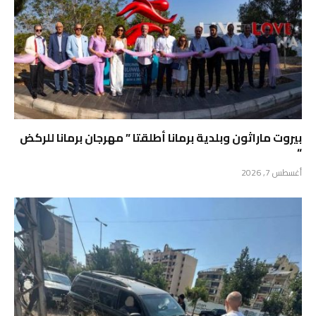
بيروت ماراثون وبلدية برمانا أطلقتا ” مهرجان برمانا للركض
“
أغسطس 7, 2026